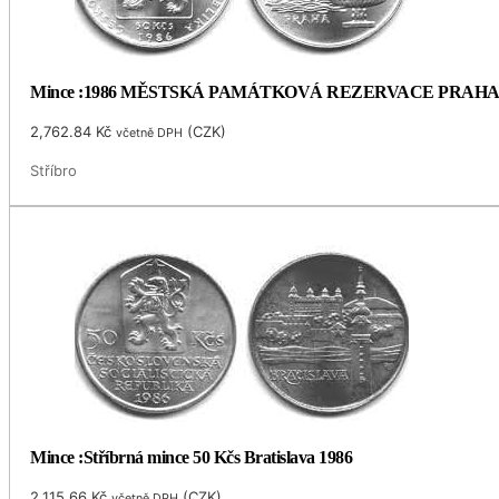
Mince :1986 MĚSTSKÁ PAMÁTKOVÁ REZERVACE PRAH
2,762.84
Kč
(
CZK
)
včetně DPH
Stříbro
Mince :Stříbrná mince 50 Kčs Bratislava 1986
2,115.66
Kč
(
CZK
)
včetně DPH