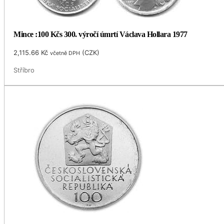
Mince :100 Kčs 300. výročí úmrtí Václava Hollara 1977
2,115.66
Kč
(
CZK
)
včetně DPH
Stříbro