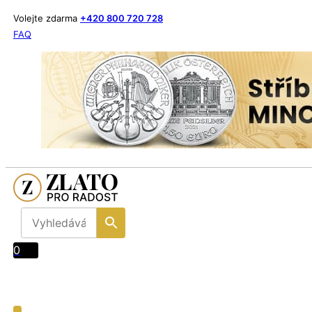
Volejte zdarma
+420 800 720 728
FAQ
0