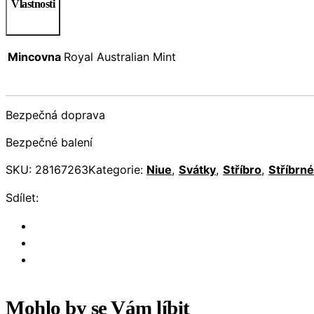
Vlastnosti
Mincovna
Royal Australian Mint
Bezpečná doprava
Bezpečné balení
SKU:
28167263
Kategorie:
Niue
,
Svátky
,
Stříbro
,
Stříbrn
Sdílet:
Mohlo by se Vám líbit