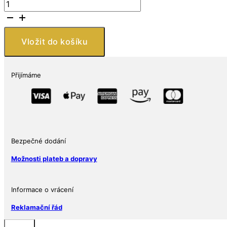
Royal
Australian
Mint
Červený
Vložit do košíku
střed
Red
Centre
Přijímáme
1
Oz
2024
Austrálie
množství
Bezpečné dodání
Možnosti plateb a dopravy
Informace o vrácení
Reklamační řád