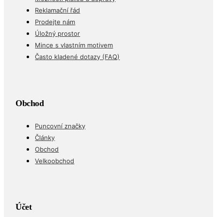
Reklamační řád
Prodejte nám
Úložný prostor
Mince s vlastním motivem
Často kladené dotazy (FAQ)
Obchod
Puncovní značky
Články
Obchod
Velkoobchod
Účet