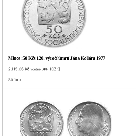
Mince :50 Kčs 120. výročí úmrtí Jána Kollára 1977
2,115.66
Kč
(
CZK
)
včetně DPH
Stříbro