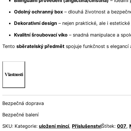
Bilinguální provedení (angličtina/čínština)
– ideální
Odolný ochranný box
– dlouhá životnost a bezpečné
Dekorativní design
– nejen praktické, ale i estetické
Kvalitní šroubovací víko
– snadná manipulace a spole
Tento
sběratelský předmět
spojuje funkčnost s elegancí
Vlastnosti
Bezpečná doprava
Bezpečné balení
SKU:
Kategorie:
uložení mincí
,
Příslušenství
Štítek:
007
,