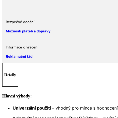
víkem
–
ochrana
a
Bezpečné dodání
elegance
Možnosti plateb a dopravy
pro
sběratele
množství
Informace o vrácení
Reklamační řád
Detaily
Hlavní výhody:
Univerzální použití
– vhodný pro mince s hodnoce