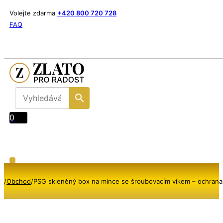
Volejte zdarma
+420 800 720 728
FAQ
0
/
Obchod
/
PSG skleněný box na mince se šroubovacím víkem – ochrana 