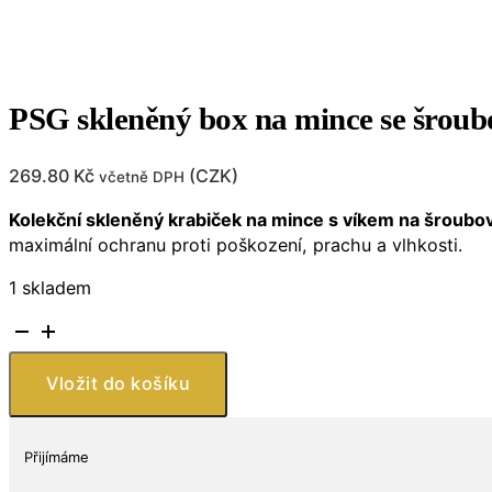
PSG skleněný box na mince se šroub
269.80
Kč
(
CZK
)
včetně DPH
Kolekční skleněný krabiček na mince s víkem na šroubo
maximální ochranu proti poškození, prachu a vlhkosti.
1 skladem
PSG
skleněný
box
Vložit do košíku
na
mince
se
Přijímáme
šroubovacím