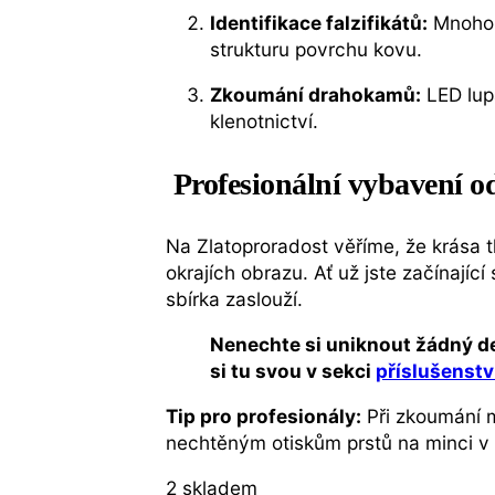
Identifikace falzifikátů:
Mnoho p
strukturu povrchu kovu.
Zkoumání drahokamů:
LED lupa
klenotnictví.
Profesionální vybavení o
Na Zlatoproradost věříme, že krása t
okrajích obrazu. Ať už jste začínají
sbírka zaslouží.
Nenechte si uniknout žádný de
si tu svou v sekci
příslušenstv
Tip pro profesionály:
Při zkoumání 
nechtěným otiskům prstů na minci v m
2 skladem