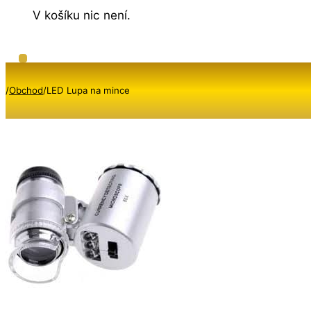
V košíku nic není.
/
Obchod
/
LED Lupa na mince