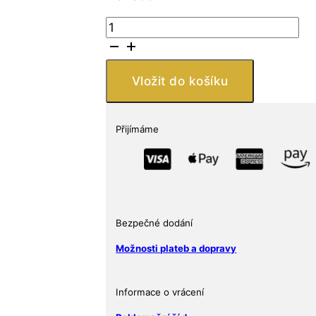
LED
Lupa
na
mince
Vložit do košíku
množství
Přijímáme
Bezpečné dodání
Možnosti plateb a dopravy
Informace o vrácení