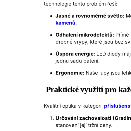
technologie tento problém řeší:
Jasné a rovnoměrné světlo:
Mo
kamenů
.
Odhalení mikrodefektů:
Přímé o
drobné vrypy, které jsou bez svě
Úspora energie:
LED diody mají
jednu sadu baterií.
Ergonomie:
Naše lupy jsou lehk
Praktické využití pro kaž
Kvalitní optika v kategorii
příslušens
Určování zachovalosti (Gradin
stanovení její tržní ceny.