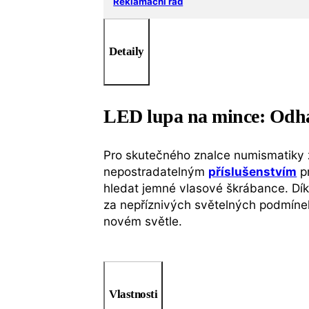
Reklamační řád
Detaily
LED lupa na mince: Odhalt
Pro skutečného znalce numismatiky 
nepostradatelným
příslušenstvím
pr
hledat jemné vlasové škrábance. Díky
za nepříznivých světelných podmínek
novém světle.
Vlastnosti