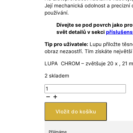
Její mechanická odolnost a precizní o
používání.
Dívejte se pod povrch jako pro
svět detailů v sekci
příslušens
Tip pro uživatele:
Lupu přiložte těs
obraz nezaostří. Tím získáte největší
LUPA CHROM – zvětšuje 20 x , 21 m
2 skladem
LUPA
CHROM
-
zvětšuje
Vložit do košíku
20
x
,
Přijímáme