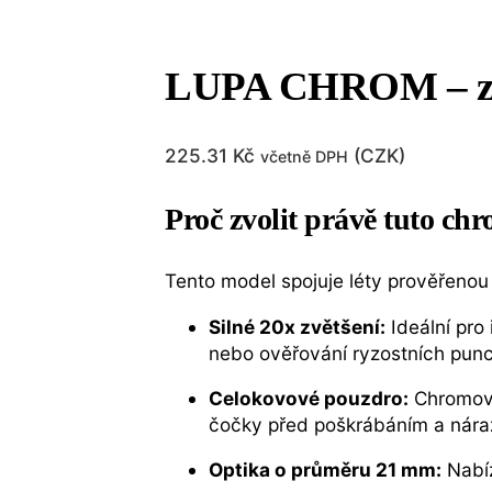
LUPA CHROM – zvět
225.31
Kč
(
CZK
)
včetně DPH
Proč zvolit právě tuto c
Tento model spojuje léty prověřeno
Silné 20x zvětšení:
Ideální pro
nebo ověřování ryzostních punc
Celokovové pouzdro:
Chromovan
čočky před poškrábáním a náraz
Optika o průměru 21 mm:
Nabíz