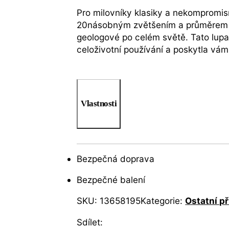
Pro milovníky klasiky a nekompromi
20násobným zvětšením a průměrem čoč
geologové po celém světě. Tato lupa
celoživotní používání a poskytla vám
Vlastnosti
Bezpečná doprava
Bezpečné balení
SKU:
13658195
Kategorie:
Ostatní př
Sdílet: