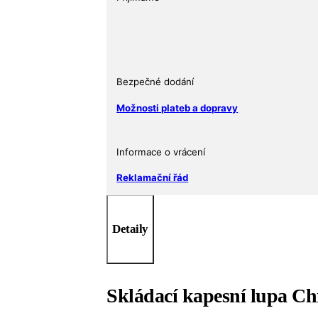
21
mm
-
skládací
kapesní
Bezpečné dodání
množství
Možnosti plateb a dopravy
Informace o vrácení
Reklamační řád
Detaily
Skládací kapesní lupa Chr