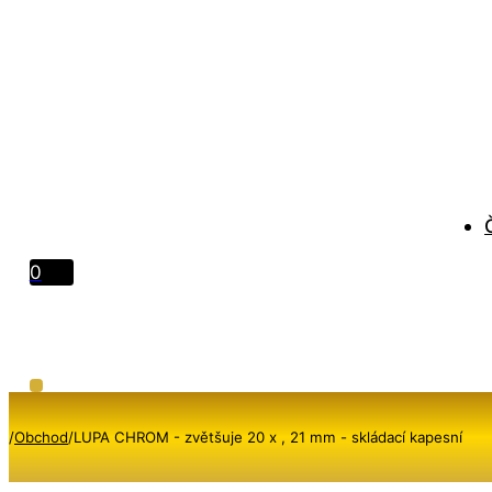
0
/
Obchod
/
LUPA CHROM - zvětšuje 20 x , 21 mm - skládací kapesní