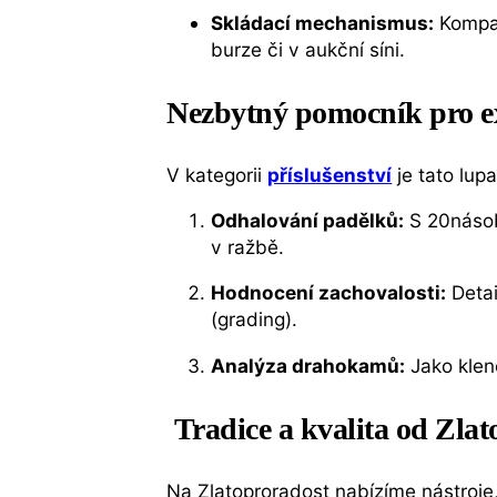
Skládací mechanismus:
Kompak
burze či v aukční síni.
Nezbytný pomocník pro ex
V kategorii
příslušenství
je tato lup
Odhalování padělků:
S 20násob
v ražbě.
Hodnocení zachovalosti:
Detai
(grading).
Analýza drahokamů:
Jako kleno
Tradice a kvalita od Zlat
Na Zlatoproradost nabízíme nástroje