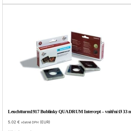
Leuchtturm1917 Bublinky QUADRUM Intercept – vnitřní Ø 33
5.02
€
(
EUR
)
včetně DPH