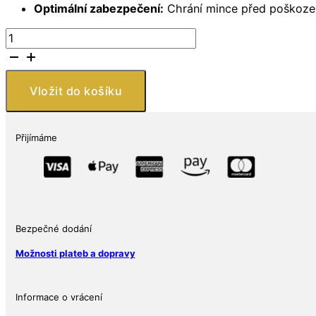
Optimální zabezpečení:
Chrání mince před poškození
Prémiová
kapsa
na
mince
Vložit do košíku
na
jednu
minci
Přijímáme
množství
Bezpečné dodání
Možnosti plateb a dopravy
Informace o vrácení