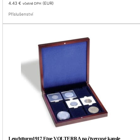
4.43
€
(
EUR
)
včetně DPH
Příslušenství
Leuchtturm1917 Etue VOLTERRA na čtvercové kapsle