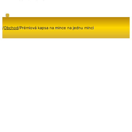
/
Obchod
/
Prémiová kapsa na mince na jednu minci