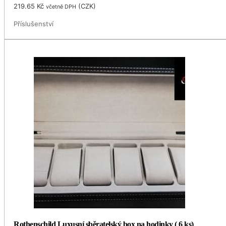
219.65
Kč
(
CZK
)
včetně DPH
Příslušenství
Rothenschild Luxusní sběratelský box na hodinky ( 6 ks)