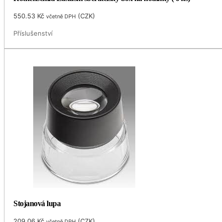
550.53
Kč
(
CZK
)
včetně DPH
Příslušenství
Stojanová lupa
209.06
Kč
(
CZK
)
včetně DPH