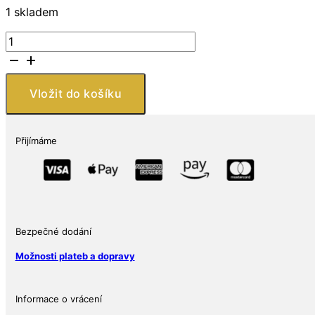
1 skladem
Leuchtturm1917
Bublinky
QUADRUM
Intercept
Vložit do košíku
-
vnitřní
Ø
Přijímáme
15
mm
množství
Bezpečné dodání
Možnosti plateb a dopravy
Informace o vrácení