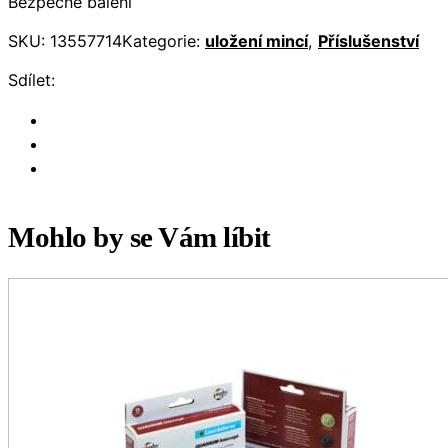
Bezpečné balení
SKU:
13557714
Kategorie:
uložení mincí
,
Příslušenství
Sdílet:
Mohlo by se Vám líbit