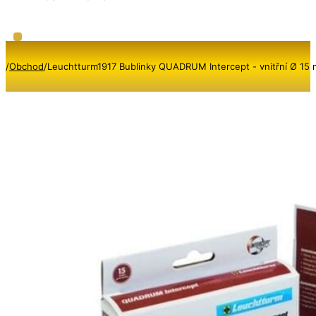
/
Obchod
/
Leuchtturm1917 Bublinky QUADRUM Intercept - vnitřní Ø 15