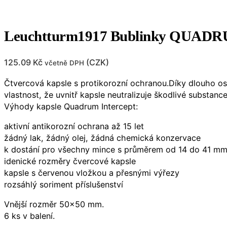
Leuchtturm1917 Bublinky QUADRUM
125.09
Kč
(
CZK
)
včetně DPH
Čtvercová kapsle s protikorozní ochranou.Díky dlouho o
vlastnost, že uvnitř kapsle neutralizuje škodlivé substan
Výhody kapsle Quadrum Intercept:
aktivní antikorozní ochrana až 15 let
žádný lak, žádný olej, žádná chemická konzervace
k dostání pro všechny mince s průměrem od 14 do 41 m
idenické rozměry čvercové kapsle
kapsle s červenou vložkou a přesnými výřezy
rozsáhlý soriment příslušenství
Vnější rozměr 50×50 mm.
6 ks v balení.