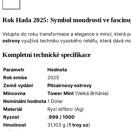
Rok Hada 2025: Symbol moudrosti ve fascinuj
Vstupte do roku transformace a elegance s mincí, která 
ostrovy
využívá techniku vysokého reliéfu, která dává m
Kompletní technické specifikace
Parametr
Hodnota
Rok emise
2025
Země vydání
Pitcairnovy ostrovy
Mincovna
Tower Mint
(Velká Británie)
Nominální hodnota
1 Dolar
Materiál
Ryzí stříbro (Ag)
Ryzost
.999 / 1000
Hmotnost
31,103 g (
1 troy oz
)