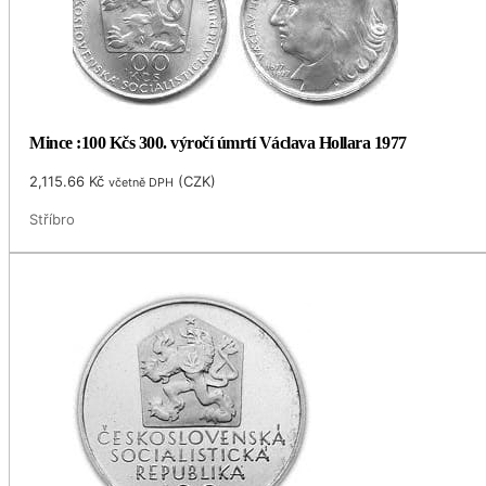
Mince :100 Kčs 300. výročí úmrtí Václava Hollara 1977
2,115.66
Kč
(
CZK
)
včetně DPH
Stříbro