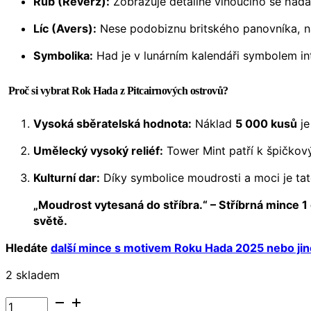
Rub (Reverz):
Zobrazuje detailně vinoucího se hada
Líc (Avers):
Nese podobiznu britského panovníka, n
Symbolika:
Had je v lunárním kalendáři symbolem in
Proč si vybrat Rok Hada z Pitcairnových ostrovů?
Vysoká sběratelská hodnota:
Náklad
5 000 kusů
je
Umělecký vysoký reliéf:
Tower Mint patří k špičkov
Kulturní dar:
Díky symbolice moudrosti a moci je tato
„Moudrost vytesaná do stříbra.“ – Stříbrná mince 1
světě.
Hledáte
další mince s motivem Roku Hada 2025 nebo jin
2 skladem
Pitcairnovy