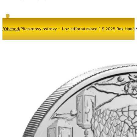
/
Obchod
/
Pitcairnovy ostrovy – 1 oz stříbrná mince 1 $ 2025 Rok Hada