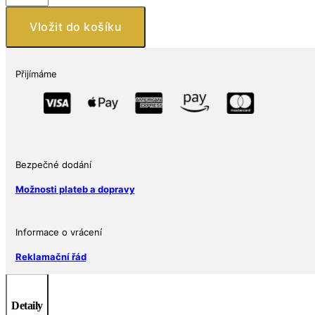
ostrovy
–
Vložit do košíku
1
oz
stříbrná
Přijímáme
mince
1
$
2025
Rok
Bezpečné dodání
Hada
Vysoký
Možnosti plateb a dopravy
reliéf
Ag
999
Informace o vrácení
Tower
Reklamační řád
Mint
množství
Detaily