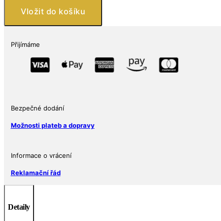
Temptation
Vložit do košíku
of
Succubus
2
Přijímáme
oz
Ryzí
stříbro
999
Limitovaná
edice
Bezpečné dodání
množství
Možnosti plateb a dopravy
Informace o vrácení
Reklamační řád
Detaily