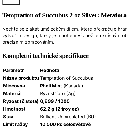
Temptation of Succubus 2 oz Silver: Metafora
Nechte se zlákat uměleckým dílem, které překračuje hran
vytvořila design, který je mnohem víc než jen krásným o
precizním zpracováním.
Kompletní technické specifikace
Parametr
Hodnota
Název produktu
Temptation of Succubus
Mincovna
Pheli Mint
(Kanada)
Materiál
Ryzí stříbro (Ag)
Ryzost (čistota)
0,999 / 1000
Hmotnost
62,2 g (2 troy oz)
Stav
Brilliant Uncirculated (BU)
Limit ražby
10 000 ks celosvětově