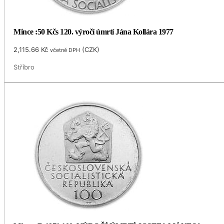
Mince :50 Kčs 120. výročí úmrtí Jána Kollára 1977
2,115.66
Kč
(
CZK
)
včetně DPH
Stříbro