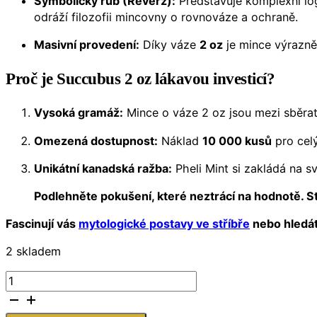
Symbolický rub (Reverz):
Představuje komplexní log
odráží filozofii mincovny o rovnováze a ochraně.
Masivní provedení:
Díky váze
2 oz
je mince výrazně 
Proč je Succubus 2 oz lákavou investicí?
Vysoká gramáž:
Mince o váze 2 oz jsou mezi sběrate
Omezená dostupnost:
Náklad
10 000 kusů
pro celý
Unikátní kanadská ražba:
Pheli Mint si zakládá na sv
Podlehněte pokušení, které neztrácí na hodnotě. St
Fascinují vás
mytologické postavy ve stříbře
nebo hledáte
2 skladem
Stříbrná
mince
Pheli