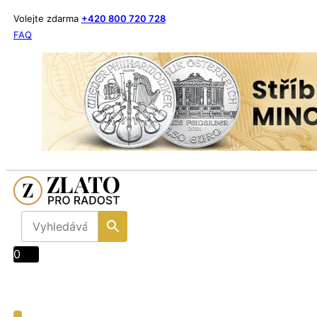
Volejte zdarma
+420 800 720 728
FAQ
0