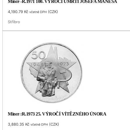
Mince -R.1971 100. VÝROČÍ ÚMRTÍ JOSEFA MÁNESA
4,190.79
Kč
(
CZK
)
včetně DPH
Stříbro
Mince :R.1973 25. VÝROČÍ VÍTĚZNÉHO ÚNORA
3,880.35
Kč
(
CZK
)
včetně DPH