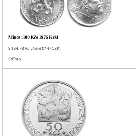
Mince :100 Kčs 1976 Král
2,184.78
Kč
(
CZK
)
včetně DPH
Stříbro