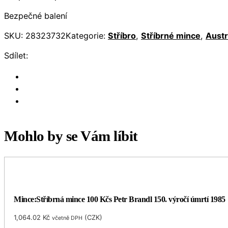
Bezpečné balení
SKU:
28323732
Kategorie:
Stříbro
,
Stříbrné mince
,
Austr
Sdílet:
Mohlo by se Vám líbit
Mince:Stříbrná mince 100 Kčs Petr Brandl 150. výročí úmrtí 1985
1,064.02
Kč
(
CZK
)
včetně DPH