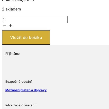
2 skladem
Perth
Mint
ROK
KRÁLÍKA
Vložit do košíku
Rabbit
BARVA
AUSTRALIAN
Přijímáme
LUNAR
SERIES
III
2023
1
Bezpečné dodání
OZ
Možnosti plateb a dopravy
množství
Informace o vrácení