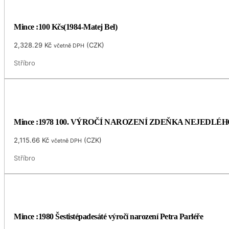
Mince :100 Kčs(1984-Matej Bel)
2,328.29
Kč
(
CZK
)
včetně DPH
Stříbro
Mince :1978 100. VÝROČÍ NAROZENÍ ZDEŇKA NEJEDLÉH
2,115.66
Kč
(
CZK
)
včetně DPH
Stříbro
Mince :1980 Šestistépadesáté výročí narození Petra Parléře