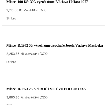
Mince :100 Kčs 300. výročí úmrtí Václava Hollara 1977
2,115.66
Kč
(
CZK
)
včetně DPH
Stříbro
Mince :R.1972 50. výročí úmrtí sochaře Josefa Václava Myslbeka
2,253.85
Kč
(
CZK
)
včetně DPH
Stříbro
Mince :R.1973 25. VÝROČÍ VÍTĚZNÉHO ÚNORA
3,880.35
Kč
(
CZK
)
včetně DPH