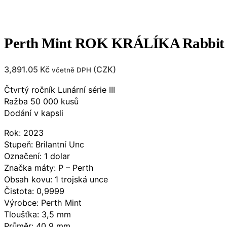
Perth Mint ROK KRÁLÍKA Rabbi
3,891.05
Kč
(
CZK
)
včetně DPH
Čtvrtý ročník Lunární série III
Ražba 50 000 kusů
Dodání v kapsli
Rok: 2023
Stupeň: Brilantní Unc
Označení: 1 dolar
Značka máty: P – Perth
Obsah kovu: 1 trojská unce
Čistota: 0,9999
Výrobce: Perth Mint
Tloušťka: 3,5 mm
Průměr: 40,9 mm