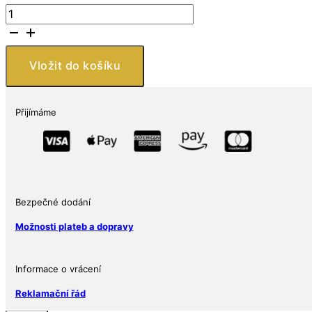
Niue
Island
Mince
$
Vložit do košíku
2
Star
Wars
Přijímáme
Lando
Calrissian
(w
/
Box
&
Bezpečné dodání
COA)
Možnosti plateb a dopravy
množství
Informace o vrácení
Reklamační řád