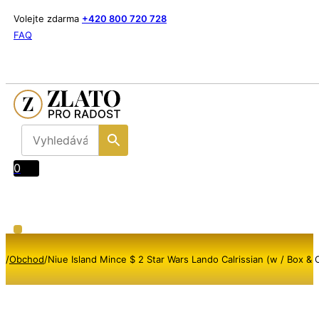
Volejte zdarma
+420 800 720 728
FAQ
0
/
Obchod
/
Niue Island Mince $ 2 Star Wars Lando Calrissian (w / Box &