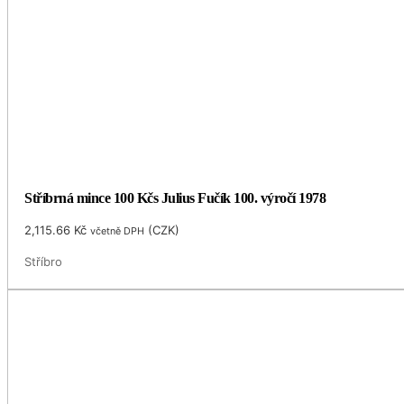
Stříbrná mince 100 Kčs Julius Fučík 100. výročí 1978
2,115.66
Kč
(
CZK
)
včetně DPH
Stříbro