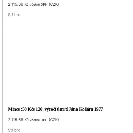
2,115.66
Kč
(
CZK
)
včetně DPH
Stříbro
Mince :50 Kčs 120. výročí úmrtí Jána Kollára 1977
2,115.66
Kč
(
CZK
)
včetně DPH
Stříbro