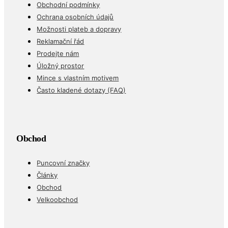
Obchodní podmínky
Ochrana osobních údajů
Možnosti plateb a dopravy
Reklamační řád
Prodejte nám
Úložný prostor
Mince s vlastním motivem
Často kladené dotazy (FAQ)
Obchod
Puncovní značky
Články
Obchod
Velkoobchod