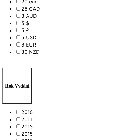
20 eur
25 CAD
3 AUD
5 $
5 £
5 USD
6 EUR
80 NZD
Rok Vydání
2010
2011
2013
2015