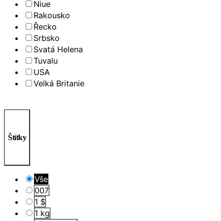
Niue
Rakousko
Řecko
Srbsko
Svatá Helena
Tuvalu
USA
Velká Britanie
Štítky
Vše
007
1 $
1 kg