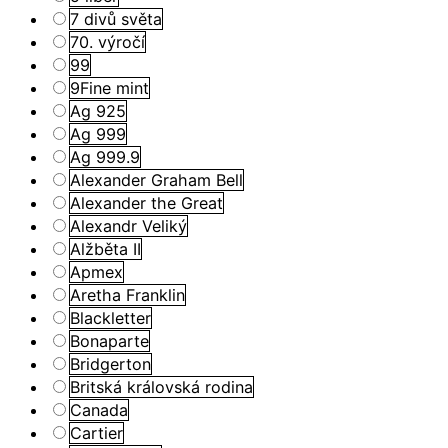
7 divů světa
70. výročí
99
9Fine mint
Ag 925
Ag 999
Ag 999.9
Alexander Graham Bell
Alexander the Great
Alexandr Veliký
Alžběta II
Apmex
Aretha Franklin
Blackletter
Bonaparte
Bridgerton
Britská královská rodina
Canada
Cartier