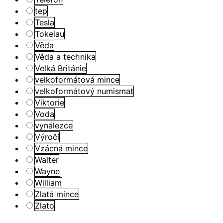
tep
Tesla
Tokelau
Věda
Věda a technika
Velká Británie
velkoformátová mince
velkoformátový numismat
Viktorie
Voda
vynálezce
Výročí
Vzácná mince
Walter
Wayne
William
Zlatá mince
Zlato