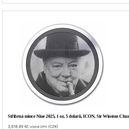
Stříbrná mince Niue 2025, 1 oz, 5 dolarů, ICON, Sir Winston Churc
3,618.89
Kč
(
CZK
)
včetně DPH