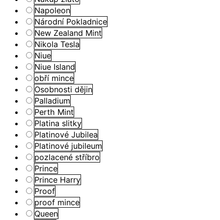
Napoleon
Národní Pokladnice
New Zealand Mint
Nikola Tesla
Niue
Niue Island
obří mince
Osobnosti dějin
Palladium
Perth Mint
Platina slitky
Platinové Jubilea
Platinové jubileum
pozlacené stříbro
Prince
Prince Harry
Proof
proof mince
Queen