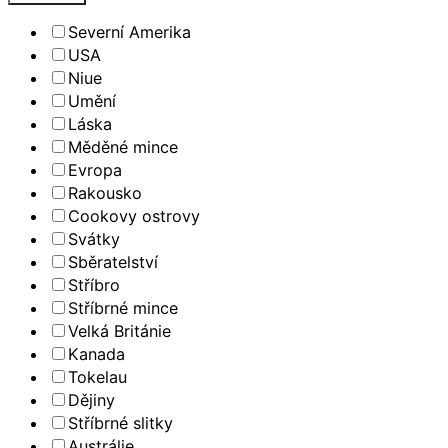
Severní Amerika
USA
Niue
Umění
Láska
Měděné mince
Evropa
Rakousko
Cookovy ostrovy
Svátky
Sběratelství
Stříbro
Stříbrné mince
Velká Británie
Kanada
Tokelau
Dějiny
Stříbrné slitky
Austrálie