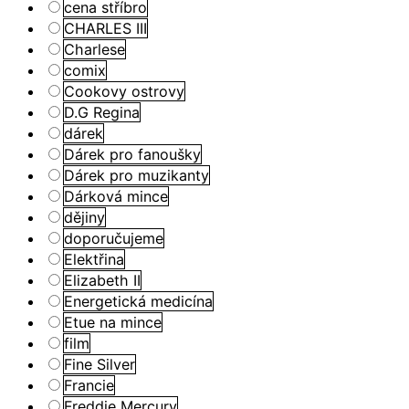
cena stříbro
CHARLES III
Charlese
comix
Cookovy ostrovy
D.G Regina
dárek
Dárek pro fanoušky
Dárek pro muzikanty
Dárková mince
dějiny
doporučujeme
Elektřina
Elizabeth II
Energetická medicína
Etue na mince
film
Fine Silver
Francie
Freddie Mercury