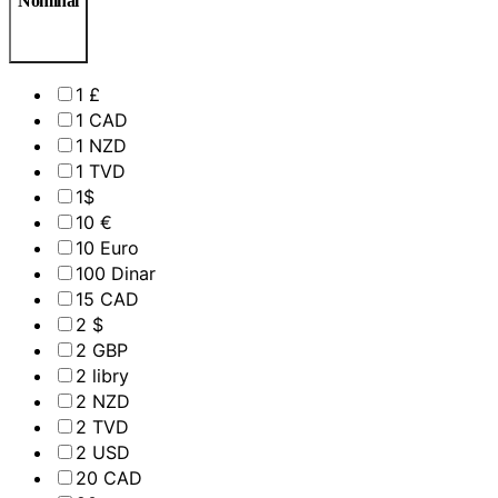
Nominál
1 £
1 CAD
1 NZD
1 TVD
1$
10 €
10 Euro
100 Dinar
15 CAD
2 $
2 GBP
2 libry
2 NZD
2 TVD
2 USD
20 CAD