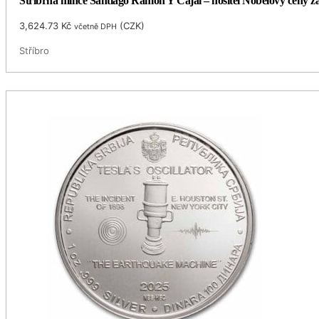
Stříbrná mince Santiago Ramón Y Cajal – nositel Nobelovy ceny z
3,624.73
Kč
(
CZK
)
včetně DPH
Stříbro