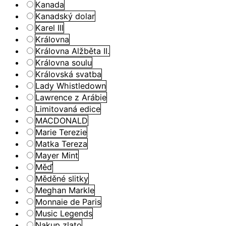
Kanada
Kanadský dolar
Karel III
Královna
Královna Alžběta II.
Královna soulu
Královská svatba
Lady Whistledown
Lawrence z Arábie
Limitovaná edice
MACDONALD
Marie Terezie
Matka Tereza
Mayer Mint
Měď
Měděné slitky
Meghan Markle
Monnaie de Paris
Music Legends
Nakup zlato