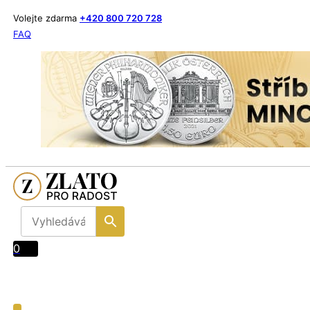
Volejte zdarma
+420 800 720 728
FAQ
0