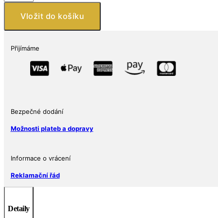
monarchové
1
Vložit do košíku
Oz
Proof
stříbrná
Přijímáme
mince
množství
Bezpečné dodání
Možnosti plateb a dopravy
Informace o vrácení
Reklamační řád
Detaily