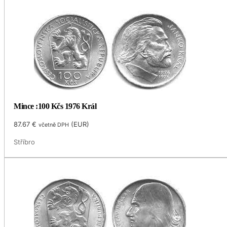
Mince :100 Kčs 1976 Král
87.67
€
(
EUR
)
včetně DPH
Stříbro