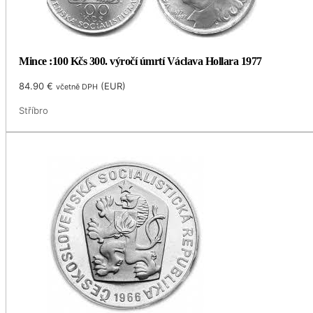
Mince :100 Kčs 300. výročí úmrtí Václava Hollara 1977
84.90
€
(
EUR
)
včetně DPH
Stříbro