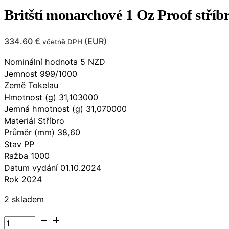
Britští monarchové 1 Oz Proof stříb
334.60
€
(
EUR
)
včetně DPH
Nominální hodnota 5 NZD
Jemnost 999/1000
Země Tokelau
Hmotnost (g) 31,103000
Jemná hmotnost (g) 31,070000
Materiál Stříbro
Průměr (mm) 38,60
Stav PP
Ražba 1000
Datum vydání 01.10.2024
Rok 2024
2 skladem
Britští