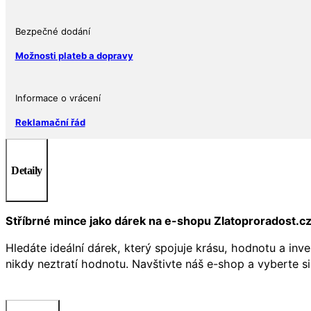
9
$
Bezpečné dodání
2
1
Možnosti plateb a dopravy
Oz
Niue
Informace o vrácení
2024
množství
Reklamační řád
Detaily
Stříbrné mince jako dárek na e-shopu Zlatoproradost.c
Hledáte ideální dárek, který spojuje krásu, hodnotu a inv
nikdy neztratí hodnotu. Navštivte náš e-shop a vyberte si