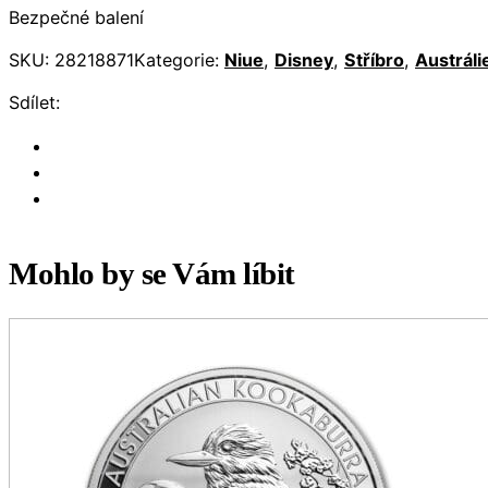
Bezpečné balení
SKU:
28218871
Kategorie:
Niue
,
Disney
,
Stříbro
,
Austráli
Sdílet:
Mohlo by se Vám líbit