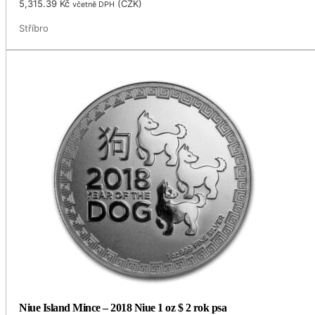
5,315.39
Kč
(
CZK
)
včetně DPH
Stříbro
Niue Island Mince – 2018 Niue 1 oz $ 2 rok psa