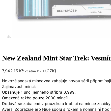
New Zealand Mint Star Trek: Vesmír
7,942.15
Kč
(
CZK
)
včetně DPH
Novozélandská mincovna zahajuje novou sérii připomínající
Zajímavosti mincí:
Obsahuje 1 unci jemného stříbra 0,999.
Omezená ražba pouze 2000 mincí!
Dodává se zabalené v pouzdru a krabici na mince značky S
Avers: Zobrazuje erb Niue spolu s rokem a nominální hod