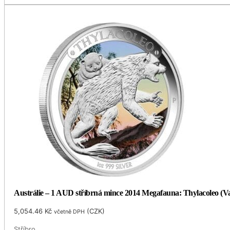
Austrálie – 1 AUD stříbrná mince 2014 Megafauna: Thylacoleo (Vač
5,054.46
Kč
(
CZK
)
včetně DPH
Stříbro