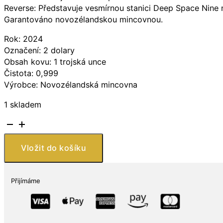
Reverse: Představuje vesmírnou stanici Deep Space Nine n
Garantováno novozélandskou mincovnou.
Rok: 2024
Označení: 2 dolary
Obsah kovu: 1 trojská unce
Čistota: 0,999
Výrobce: Novozélandská mincovna
1 skladem
New
Zealand
Mint
Vložit do košíku
Star
Trek:
Vesmírná
Přijímáme
stanice
Deep
Space