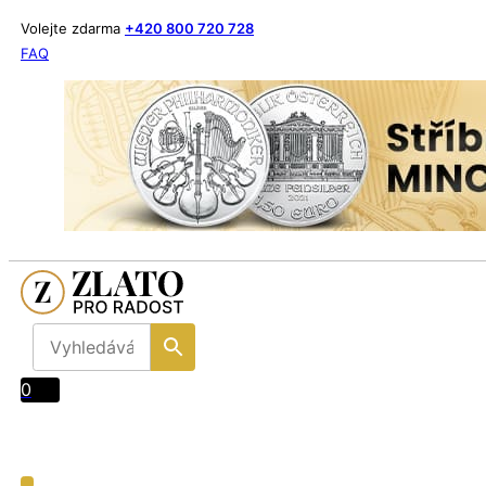
Volejte zdarma
+420 800 720 728
FAQ
0