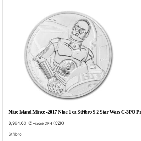
Niue Island Mince -2017 Niue 1 oz Stříbro $ 2 Star Wars C-3PO 
8,994.60
Kč
(
CZK
)
včetně DPH
Stříbro