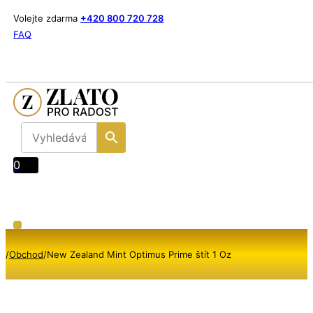
Volejte zdarma
+420 800 720 728
FAQ
0
/
Obchod
/
New Zealand Mint Optimus Prime štít 1 Oz