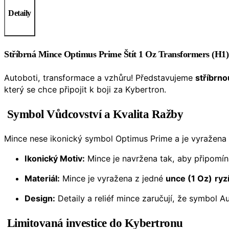
Detaily
Stříbrná Mince Optimus Prime Štít 1 Oz Transformers (H1)
Autoboti, transformace a vzhůru! Představujeme
stříbrno
který se chce připojit k boji za Kybertron.
Symbol Vůdcovství a Kvalita Ražby
Mince nese ikonický symbol Optimus Prime a je vyražena 
Ikonický Motiv:
Mince je navržena tak, aby připomín
Materiál:
Mince je vyražena z jedné
unce (1 Oz)
ryz
Design:
Detaily a reliéf mince zaručují, že symbol A
Limitovaná investice do Kybertronu