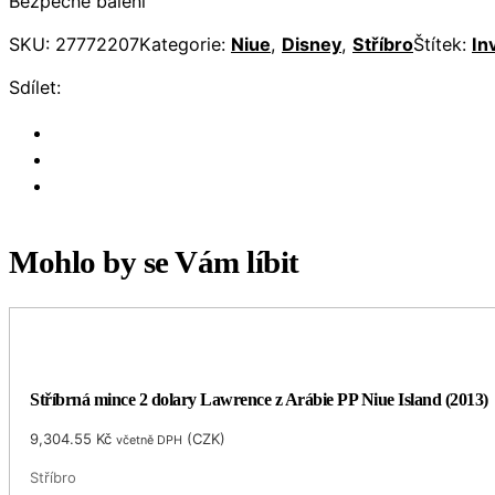
Bezpečné balení
SKU:
27772207
Kategorie:
Niue
,
Disney
,
Stříbro
Štítek:
In
Sdílet:
Mohlo by se Vám líbit
Stříbrná mince 2 dolary Lawrence z Arábie PP Niue Island (2013)
9,304.55
Kč
(
CZK
)
včetně DPH
Stříbro