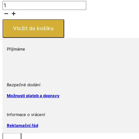
New
Zealand
Mint
Optimus
Vložit do košíku
Prime
štít
1
Přijímáme
Oz
množství
Bezpečné dodání
Možnosti plateb a dopravy
Informace o vrácení
Reklamační řád