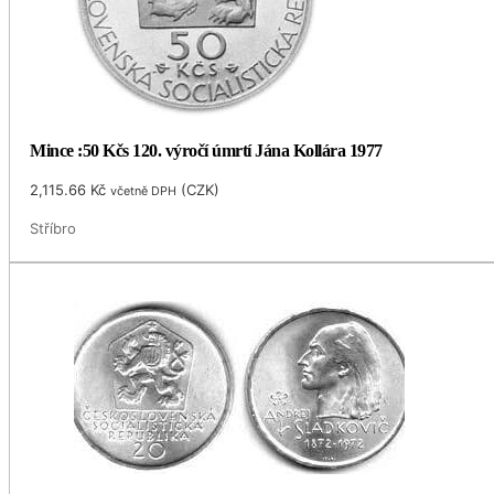
Mince :50 Kčs 120. výročí úmrtí Jána Kollára 1977
2,115.66
Kč
(
CZK
)
včetně DPH
Stříbro