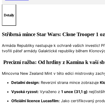
Detaily
Stříbrná mince Star Wars: Clone Trooper 1 o
Armáda Republiky nastupuje k ochraně vašich investic! 
tvořili páteř armády Galaktické republiky během Klonových
Precizní ražba: Od hrdiny z Kamina k vaší sb
Mincovna New Zealand Mint v této edici mistrovsky zachytil
Detailní design:
Reverzní strana mince zobrazuje
Kl
Vysoká ryzost:
Vyraženo z
1 unce (31,1 g)
nejčistš
Oficiální licence Lucasfilm:
Jako certifikovaný produ