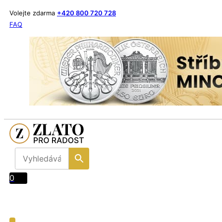
Volejte zdarma
+420 800 720 728
FAQ
0