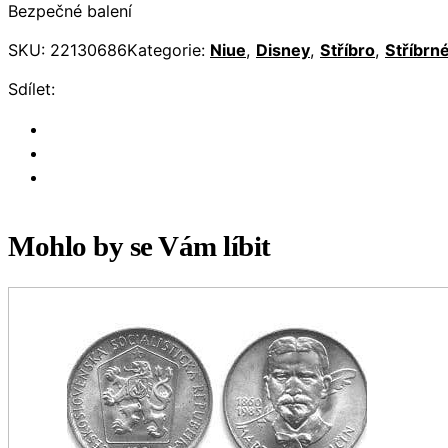
Bezpečné balení
SKU:
22130686
Kategorie:
Niue
,
Disney
,
Stříbro
,
Stříbrn
Sdílet:
Mohlo by se Vám líbit