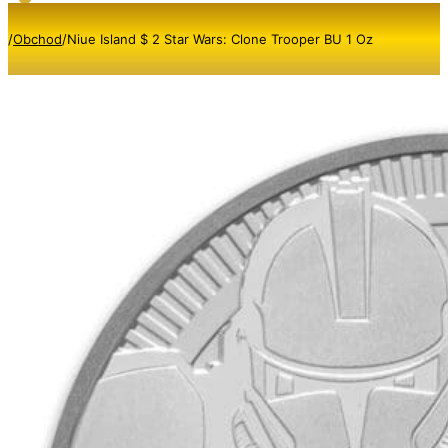
/
Obchod
/
Niue Island $ 2 Star Wars: Clone Trooper BU 1 Oz