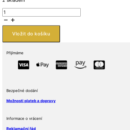
Niue
Island
$
2
Vložit do košíku
Star
Wars:
Clone
Přijímáme
Trooper
BU
1
Oz
množství
Bezpečné dodání
Možnosti plateb a dopravy
Informace o vrácení
Reklamační řád