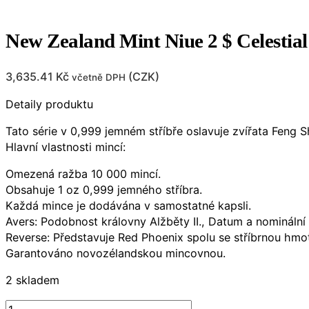
New Zealand Mint Niue 2 $ Celestia
3,635.41
Kč
(
CZK
)
včetně DPH
Detaily produktu
Tato série v 0,999 jemném stříbře oslavuje zvířata Feng 
Hlavní vlastnosti mincí:
Omezená ražba 10 000 mincí.
Obsahuje 1 oz 0,999 jemného stříbra.
Každá mince je dodávána v samostatné kapsli.
Avers: Podobnost královny Alžběty II., Datum a nominální
Reverse: Představuje Red Phoenix spolu se stříbrnou hmot
Garantováno novozélandskou mincovnou.
2 skladem
New