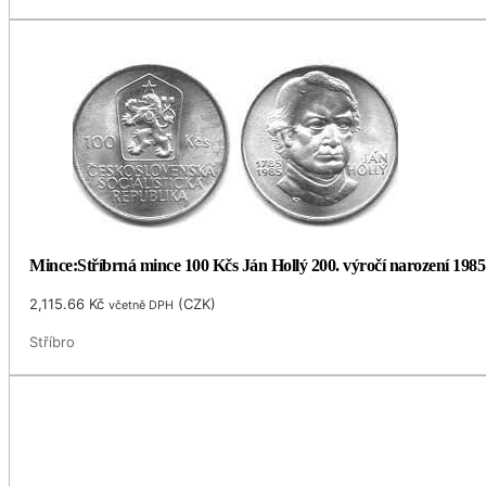
Mince:Stříbrná mince 100 Kčs Ján Hollý 200. výročí narození 1985
2,115.66
Kč
(
CZK
)
včetně DPH
Stříbro