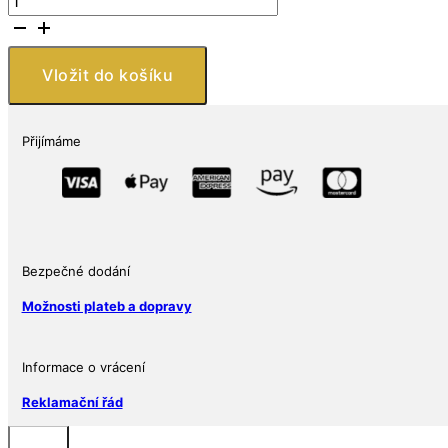
Zealand
Mint
Niue
Vložit do košíku
2
$
Celestial
Přijímáme
Animals
The
Red
Phoenix
1
oz
Bezpečné dodání
množství
Možnosti plateb a dopravy
Informace o vrácení
Reklamační řád