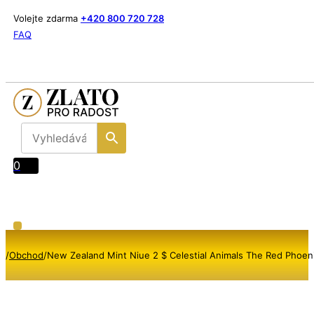
Volejte zdarma
+420 800 720 728
FAQ
0
/
Obchod
/
New Zealand Mint Niue 2 $ Celestial Animals The Red Phoeni