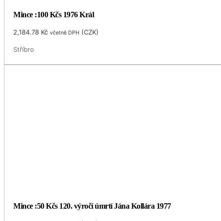
Mince :100 Kčs 1976 Král
2,184.78
Kč
(
CZK
)
včetně DPH
Stříbro
Mince :50 Kčs 120. výročí úmrtí Jána Kollára 1977