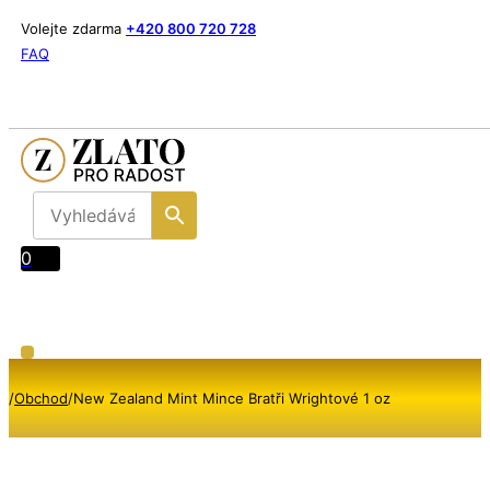
Volejte zdarma
+420 800 720 728
FAQ
0
/
Obchod
/
New Zealand Mint Mince Bratři Wrightové 1 oz