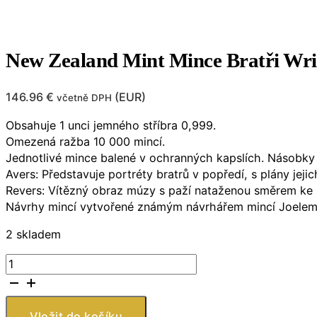
New Zealand Mint Mince Bratři Wri
146.96
€
(
EUR
)
včetně DPH
Obsahuje 1 unci jemného stříbra 0,999.
Omezená ražba 10 000 mincí.
Jednotlivé mince balené v ochranných kapslích. Násobky 1
Avers: Představuje portréty bratrů v popředí, s plány jeji
Revers: Vítězný obraz múzy s paží nataženou směrem ke s
Návrhy mincí vytvořené známým návrhářem mincí Joelem
2 skladem
New
Zealand
Mint
Mince
Vložit do košíku