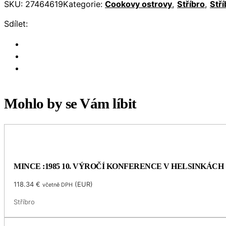
SKU:
27464619
Kategorie:
Cookovy ostrovy
,
Stříbro
,
Stř
Sdílet:
Mohlo by se Vám líbit
MINCE :1985 10. VÝROČÍ KONFERENCE V HELSINKÁCH
118.34
€
(
EUR
)
včetně DPH
Stříbro