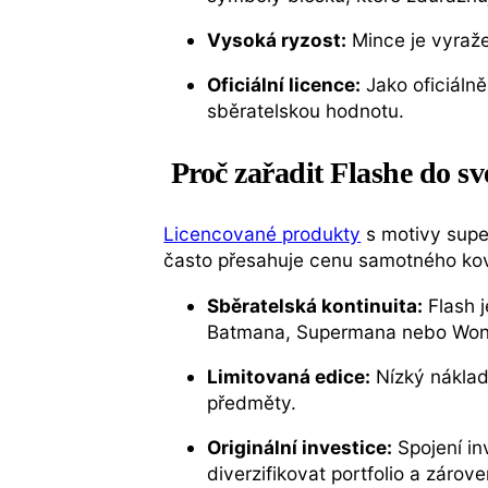
Vysoká ryzost:
Mince je vyraž
Oficiální licence:
Jako oficiáln
sběratelskou hodnotu.
Proč zařadit Flashe do sv
Licencované produkty
s motivy supe
často přesahuje cenu samotného kov
Sběratelská kontinuita:
Flash 
Batmana, Supermana nebo Wo
Limitovaná edice:
Nízký náklad 
předměty.
Originální investice:
Spojení in
diverzifikovat portfolio a zárov