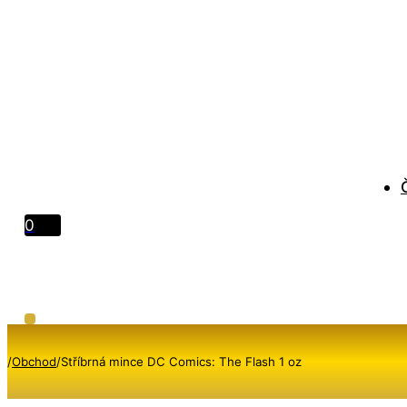
0
/
Obchod
/
Stříbrná mince DC Comics: The Flash 1 oz