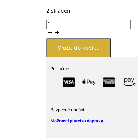
2 skladem
Stříbrná
mince
DC
Comics:
Vložit do košíku
The
Flash
1
Přijímáme
oz
množství
Bezpečné dodání
Možnosti plateb a dopravy