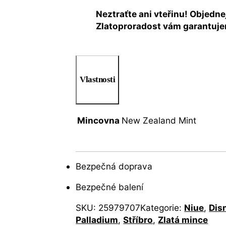
Neztraťte ani vteřinu! Objednej
Zlatoproradost vám garantujem
Vlastnosti
Mincovna
New Zealand Mint
Bezpečná doprava
Bezpečné balení
SKU:
25979707
Kategorie:
Niue
,
Dis
Palladium
,
Stříbro
,
Zlatá mince