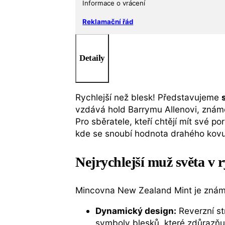
Informace o vrácení
Reklamační řád
Detaily
Rychlejší než blesk! Představujeme
vzdává hold Barrymu Allenovi, známé
Pro sběratele, kteří chtějí mít své po
kde se snoubí hodnota drahého kov
Nejrychlejší muž světa v r
Mincovna New Zealand Mint je znám
Dynamický design:
Reverzní s
symboly blesků, které zdůrazňuj