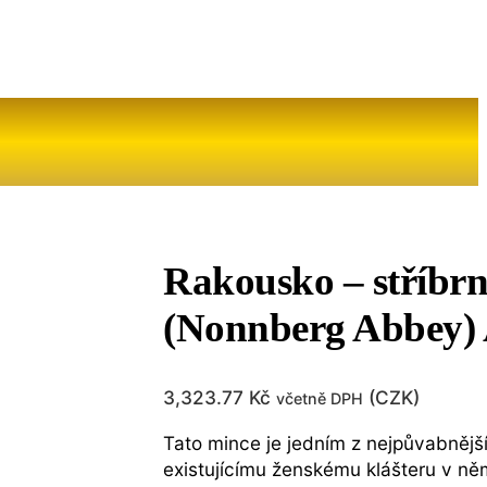
Rakousko – stříbr
(Nonnberg Abbey) 
3,323.77
Kč
(
CZK
)
včetně DPH
Tato mince je jedním z nejpůvabnějš
existujícímu ženskému klášteru v n