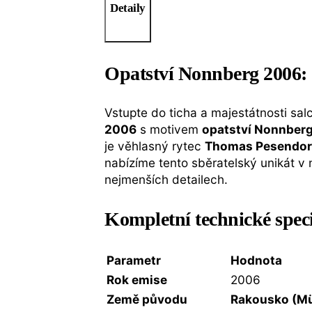
Detaily
Opatství Nonnberg 2006: 
Vstupte do ticha a majestátnosti salc
2006
s motivem
opatství Nonnber
je věhlasný rytec
Thomas Pesendor
nabízíme tento sběratelský unikát v 
nejmenších detailech.
Kompletní technické spec
Parametr
Hodnota
Rok emise
2006
Země původu
Rakousko (Mü