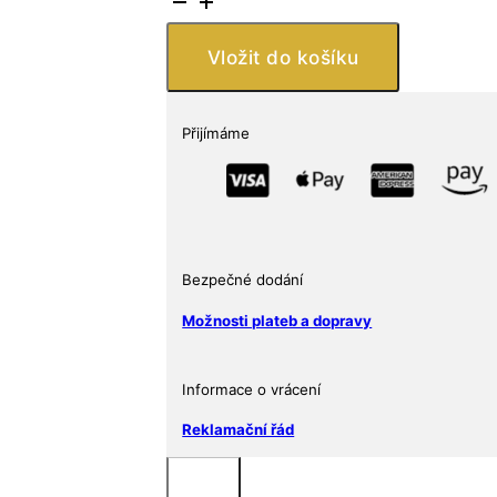
stříbrná
mince
Vložit do košíku
10
Euro
2006
Přijímáme
Opatství
Nonnberg
(Nonnberg
Abbey)
Ag
Bezpečné dodání
925
Kvalita
Možnosti plateb a dopravy
Proof
Thomas
Informace o vrácení
Pesendorfer
množství
Reklamační řád