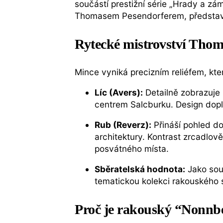
součástí prestižní série „Hrady a zá
Thomasem Pesendorferem, představuj
Rytecké mistrovství Thom
Mince vyniká precizním reliéfem, kte
Líc (Avers):
Detailně zobrazuje 
centrem Salcburku. Design dop
Rub (Reverz):
Přináší pohled do
architektury. Kontrast zrcadlov
posvátného místa.
Sběratelská hodnota:
Jako sou
tematickou kolekci rakouského s
Proč je rakouský “Nonnbe