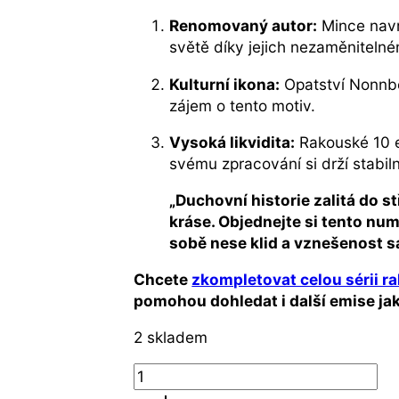
Renomovaný autor:
Mince navr
světě díky jejich nezaměnitelné
Kulturní ikona:
Opatství Nonnber
zájem o tento motiv.
Vysoká likvidita:
Rakouské 10 e
svému zpracování si drží stabil
„Duchovní historie zalitá do s
kráse. Objednejte si tento nu
sobě nese klid a vznešenost s
Chcete
zkompletovat celou sérii r
pomohou dohledat i další emise ja
2 skladem
Rakousko
–