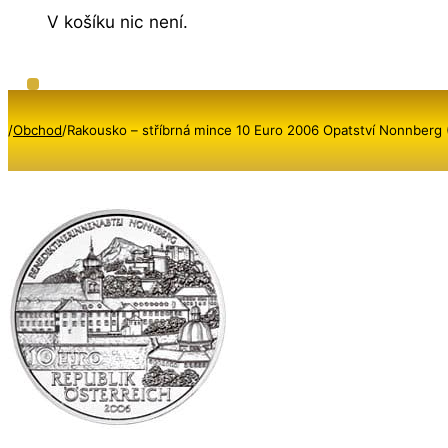
V košíku nic není.
/
Obchod
/
Rakousko – stříbrná mince 10 Euro 2006 Opatství Nonnberg