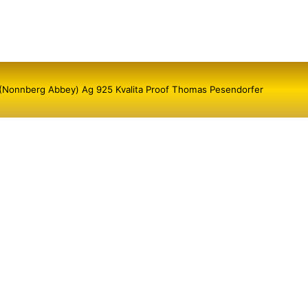
 (Nonnberg Abbey) Ag 925 Kvalita Proof Thomas Pesendorfer