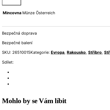
Mincovna
Münze Österreich
Bezpečná doprava
Bezpečné balení
SKU:
26510015
Kategorie:
Evropa
,
Rakousko
,
Stříbro
,
St
Sdílet:
Mohlo by se Vám líbit