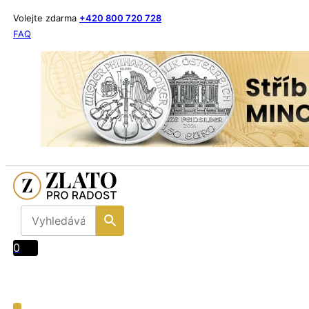
Volejte zdarma
+420 800 720 728
FAQ
0