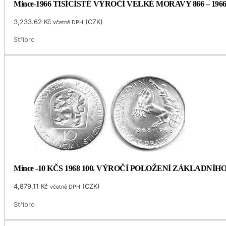
Mince-1966 TISÍCÍSTÉ VÝROČÍ VELKÉ MORAVY 866 – 196
3,233.62
Kč
(
CZK
)
včetně DPH
Stříbro
Mince -10 KČS 1968 100. VÝROČÍ POLOŽENÍ ZÁKLADNÍ
4,879.11
Kč
(
CZK
)
včetně DPH
Stříbro