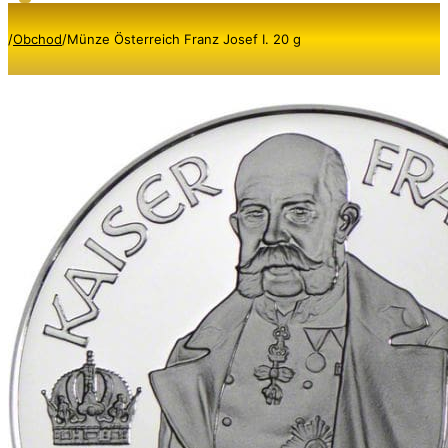
/
Obchod
/
Münze Österreich Franz Josef I. 20 g