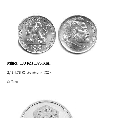
Mince :100 Kčs 1976 Král
2,184.78
Kč
(
CZK
)
včetně DPH
Stříbro