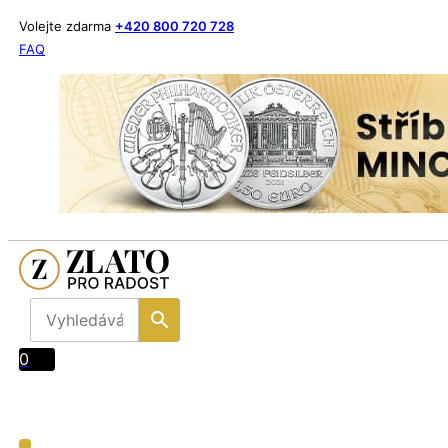
Volejte zdarma
+420 800 720 728
FAQ
0