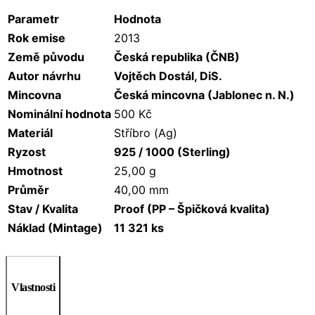
Parametr
Hodnota
Rok emise
2013
Země původu
Česká republika (ČNB)
Autor návrhu
Vojtěch Dostál, DiS.
Mincovna
Česká mincovna (Jablonec n. N.)
Nominální hodnota
500 Kč
Materiál
Stříbro (Ag)
Ryzost
925 / 1000 (Sterling)
Hmotnost
25,00 g
Průměr
40,00 mm
Stav / Kvalita
Proof (PP – Špičková kvalita)
Náklad (Mintage)
11 321 ks
Vlastnosti