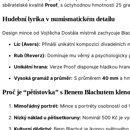
sběratelské kvalitě
Proof
, s úctyhodnou hmotností 25 gr
Hudební lyrika v numismatickém detailu
Design mince od Vojtěcha Dostála mistrně zachycuje Bla
Líc (Avers):
Přináší unikátní kompozici divadelních
Rub (Reverz):
Dominuje mu věrný a psychologicky p
Unikátní hrana:
Verze Proof disponuje hladkou hran
Vysoká gramáž a průměr:
S průměrem
40 mm
a hm
Proč je “pětistovka” s Benem Blachutem kleno
Mimořádný portrét:
Mince s portréty osobností od Vo
Nízký náklad u pětisetkoruny:
Nominál 500 Kč je vy
Kulturní dědictví:
Beno Blachut je ikonou světového f