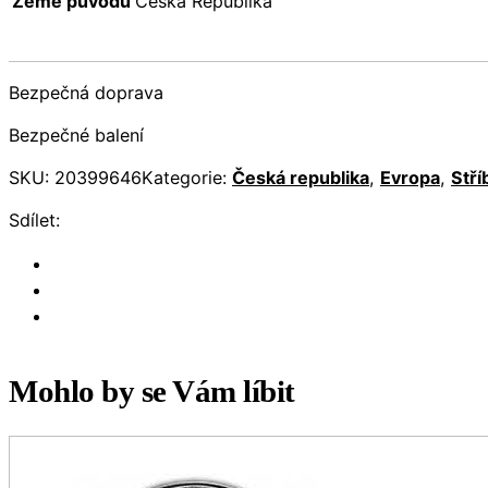
Země původu
Česká Republika
Bezpečná doprava
Bezpečné balení
SKU:
20399646
Kategorie:
Česká republika
,
Evropa
,
Stří
Sdílet:
Mohlo by se Vám líbit