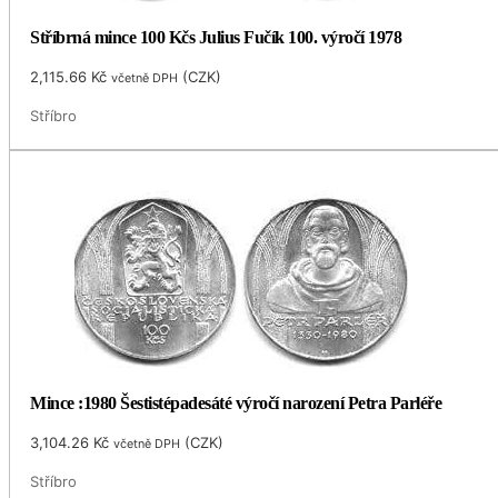
Stříbrná mince 100 Kčs Julius Fučík 100. výročí 1978
2,115.66
Kč
(
CZK
)
včetně DPH
Stříbro
Mince :1980 Šestistépadesáté výročí narození Petra Parléře
3,104.26
Kč
(
CZK
)
včetně DPH
Stříbro