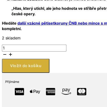
„Hlas, který utichl, ale jeho hodnota ve stříbře p
české opery.
Hledáte
další vzácné pětisetkoruny ČNB nebo mince s m
kompletní.
2 skladem
Česko
–
stříbrná
mince
Vložit do košíku
500
Kč
2013
Přijímáme
Beno
Blachut
–
100.