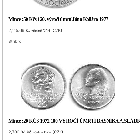
Mince :50 Kčs 120. výročí úmrtí Jána Kollára 1977
2,115.66
Kč
(
CZK
)
včetně DPH
Stříbro
Mince :20 KČS 1972 100.VÝROČÍ ÚMRTÍ BÁSNÍKA A.SLÁ
2,706.04
Kč
(
CZK
)
včetně DPH