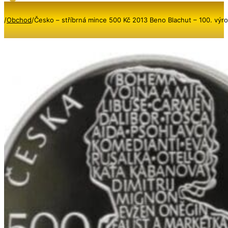
/
Obchod
/
Česko – stříbrná mince 500 Kč 2013 Beno Blachut – 100. výroč