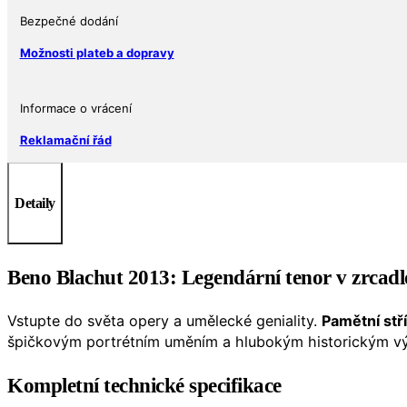
výročí
narození
Bezpečné dodání
Ag
Možnosti plateb a dopravy
925
Kvalita
Proof
Informace o vrácení
Etue
Reklamační řád
a
Certifikát
množství
Detaily
Beno Blachut 2013: Legendární tenor v zrcadl
Vstupte do světa opery a umělecké geniality.
Pamětní stř
špičkovým portrétním uměním a hlubokým historickým 
Kompletní technické specifikace