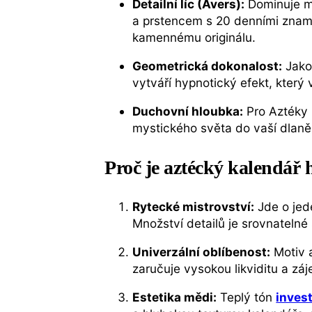
Detailní líc (Avers):
Dominuje mu
a prstencem s 20 denními znamen
kamennému originálu.
Geometrická dokonalost:
Jako 
vytváří hypnotický efekt, který 
Duchovní hloubka:
Pro Aztéky n
mystického světa do vaší dlaně
Proč je aztécký kalendář 
Rytecké mistrovství:
Jde o jede
Množství detailů je srovnatelné
Univerzální oblíbenost:
Motiv 
zaručuje vysokou likviditu a zá
Estetika mědi:
Teplý tón
inves