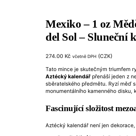
Mexiko – 1 oz M
del Sol – Sluneční
274.00
Kč
(
CZK
)
včetně DPH
Tato mince je skutečným triumfem ry
Aztécký kalendář
přenáší jeden z n
sběratelského předmětu. Ryzí měď 
monumentálního kamenného disku, kte
Fascinující složitost mez
Aztécký kalendář není jen dekorace, 