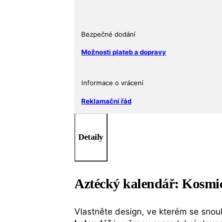
(Piedra
del
Sol
Bezpečné dodání
–
Sluneční
Možnosti plateb a dopravy
kámen)
Cu
Informace o vrácení
999
množství
Reklamační řád
Detaily
Aztécký kalendář: Kosmic
Vlastněte design, ve kterém se snou