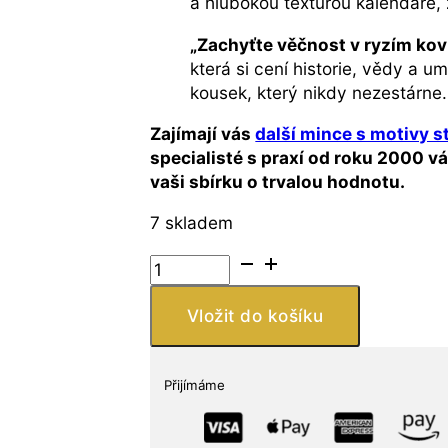
a hlubokou texturou kalendáře,
„Zachyťte věčnost v ryzím kov
která si cení historie, vědy a 
kousek, který nikdy nezestárne.
Zajímají vás
další mince s motivy s
specialisté s praxí od roku 2000 vá
vaši sbírku o trvalou hodnotu.
7 skladem
Mexiko
–
1
Vložit do košíku
oz
Měděná
mince
Přijímáme
AZTÉCKÝ
KALENDÁŘ