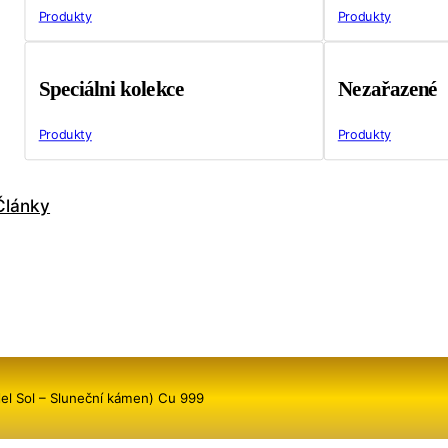
Produkty
Produkty
Speciálni kolekce
Nezařazené
Produkty
Produkty
Články
l Sol – Sluneční kámen) Cu 999