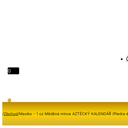
0
/
Obchod
/
Mexiko – 1 oz Měděná mince AZTÉCKÝ KALENDÁŘ (Piedra de