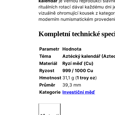
kalendář
je věrnou reprodukcí slav
rituálních rotací dával každému dn
vizuálně ohromující kousek z katego
moderním numismatickém provedení
Kompletní technické spec
Parametr
Hodnota
Téma
Aztécký kalendář (Azte
Materiál
Ryzí měď (Cu)
Ryzost
999 / 1000 Cu
Hmotnost
31,1 g (
1 troy oz
)
Průměr
39,3 mm
Kategorie
Investiční měď