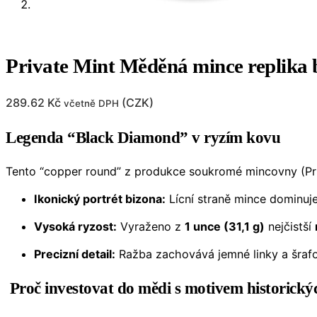
Private Mint Měděná mince replika 
289.62
Kč
(
CZK
)
včetně DPH
Legenda “Black Diamond” v ryzím kovu
Tento “copper round” z produkce soukromé mincovny (Priv
Ikonický portrét bizona:
Lícní straně mince dominuj
Vysoká ryzost:
Vyraženo z
1 unce (31,1 g)
nejčistší
Precizní detail:
Ražba zachovává jemné linky a šrafov
Proč investovat do mědi s motivem historick