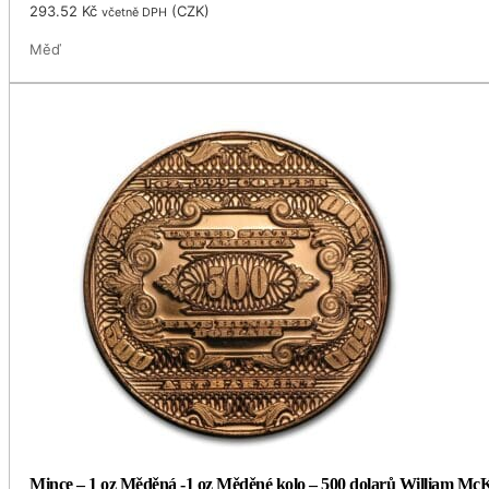
293.52
Kč
(
CZK
)
včetně DPH
Měď
Mince – 1 oz Měděná -1 oz Měděné kolo – 500 dolarů William McK