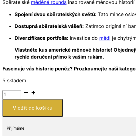
Sběratelské
měděné rounds
inspirované měnovou historií 
Spojení dvou sběratelských světů:
Tato mince oslov
Dostupná sběratelská vášeň:
Zatímco originální ban
Diverzifikace portfolia:
Investice do
mědi
je chytrým
Vlastněte kus americké měnové historie! Objednejt
rychlé doručení přímo k vašim rukám.
Fascinuje vás historie peněz? Prozkoumejte naši katego
5 skladem
Private
Mint
Měděná
Vložit do košíku
mince
replika
bizonních
Přijímáme
bankovek