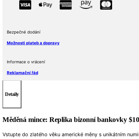
v
hodnotě
10
dolarů
Bezpečné dodání
(Bison)
1
Možnosti plateb a dopravy
Oz
množství
Informace o vrácení
Reklamační řád
Detaily
Měděná mince: Replika bizonní bankovky $10 
Vstupte do zlatého věku americké měny s unikátním nu