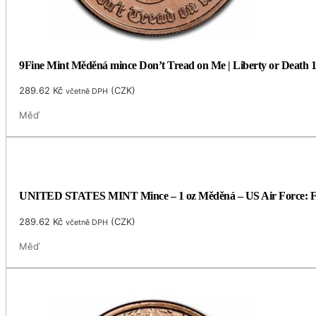
9Fine Mint Měděná mince Don’t Tread on Me | Liberty or Death 
289.62
Kč
(
CZK
)
včetně DPH
Měď
UNITED STATES MINT Mince – 1 oz Měděná – US Air Force: F
289.62
Kč
(
CZK
)
včetně DPH
Měď