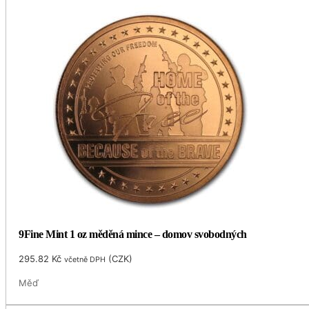
9Fine Mint 1 oz měděná mince – domov svobodných
295.82
Kč
(
CZK
)
včetně DPH
Měď