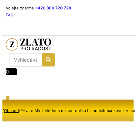
Volejte zdarma
+420 800 720 728
FAQ
0
/
Obchod
/
Private Mint Měděná mince replika bizonních bankovek v hod