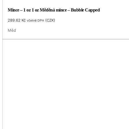
Mince – 1 oz 1 oz Měděná mince – Bubble Capped
289.62
Kč
(
CZK
)
včetně DPH
Měď