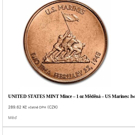
UNITED STATES MINT Mince – 1 oz Měděná – US Marines: Iw
289.62
Kč
(
CZK
)
včetně DPH
Měď