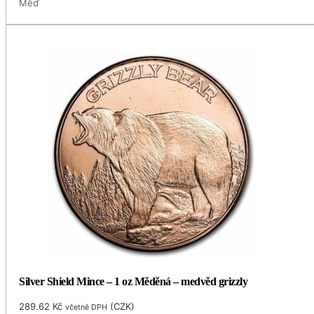
Měď
Silver Shield Mince – 1 oz Měděná – medvěd grizzly
289.62
Kč
(
CZK
)
včetně DPH