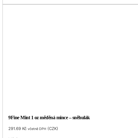
9Fine Mint 1 oz měděná mince – sněhulák
291.69
Kč
(
CZK
)
včetně DPH