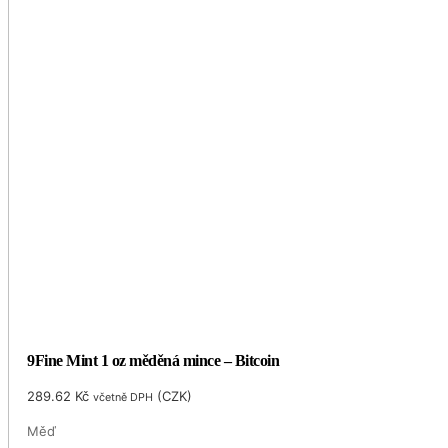
9Fine Mint 1 oz měděná mince – Bitcoin
289.62
Kč
(
CZK
)
včetně DPH
Měď