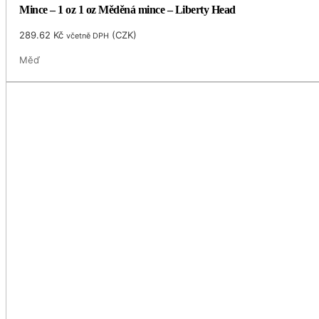
Mince – 1 oz 1 oz Měděná mince – Liberty Head
289.62
Kč
(
CZK
)
včetně DPH
Měď