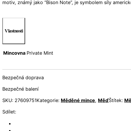
motiv, známý jako “Bison Note”, je symbolem síly americ
Vlastnosti
Mincovna
Private Mint
Bezpečná doprava
Bezpečné balení
SKU:
27609751
Kategorie:
Měděné mince
,
Měď
Štítek:
Mě
Sdílet: