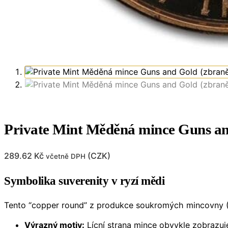
Private Mint Měděná mince Guns and
289.62
Kč
(
CZK
)
včetně DPH
Symbolika suverenity v ryzí mědi
Tento “copper round” z produkce soukromých mincovny (
Výrazný motiv:
Lícní strana mince obvykle zobrazuj