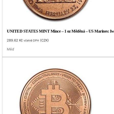
UNITED STATES MINT Mince – 1 oz Měděná – US Marines: Iw
289.62
Kč
(
CZK
)
včetně DPH
Měď