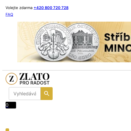
Volejte zdarma
+420 800 720 728
FAQ
0