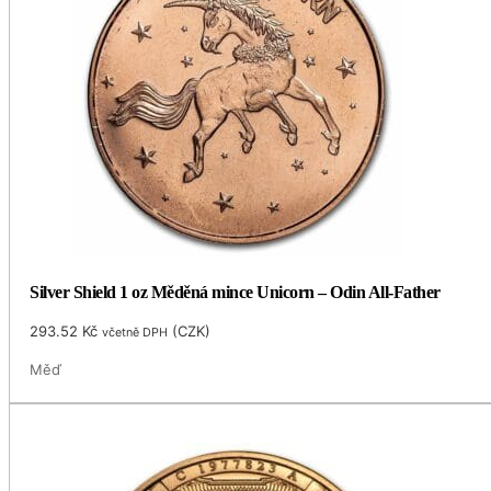
Silver Shield 1 oz Měděná mince Unicorn – Odin All-Father
293.52
Kč
(
CZK
)
včetně DPH
Měď