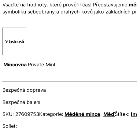
Vsaďte na hodnoty, které prověřil čas! Představujeme
měd
symboliku sebeobrany a drahých kovů jako základních pilí
Vlastnosti
Mincovna
Private Mint
Bezpečná doprava
Bezpečné balení
SKU:
27609753
Kategorie:
Měděné mince
,
Měď
Štítek:
In
Sdílet: