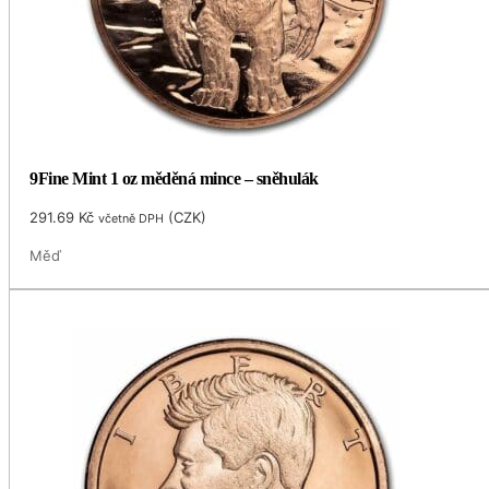
9Fine Mint 1 oz měděná mince – sněhulák
291.69
Kč
(
CZK
)
včetně DPH
Měď