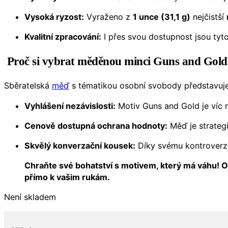
Vysoká ryzost:
Vyraženo z
1 unce (31,1 g)
nejčistší
Kvalitní zpracování:
I přes svou dostupnost jsou tyto 
Proč si vybrat měděnou minci Guns and Gold
Sběratelská
měď
s tématikou osobní svobody představuje s
Vyhlášení nezávislosti:
Motiv Guns and Gold je víc ne
Cenově dostupná ochrana hodnoty:
Měď je strategi
Skvělý konverzační kousek:
Díky svému kontroverzní
Chraňte své bohatství s motivem, který má váhu! Ob
přímo k vašim rukám.
Není skladem