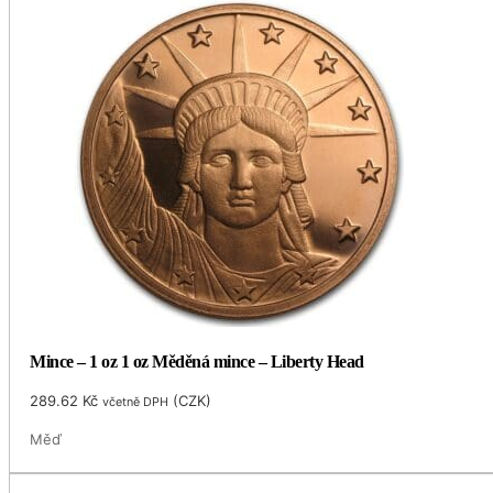
Mince – 1 oz 1 oz Měděná mince – Liberty Head
289.62
Kč
(
CZK
)
včetně DPH
Měď