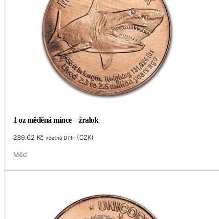
1 oz měděná mince – žralok
289.62
Kč
(
CZK
)
včetně DPH
Měď