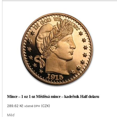
Mince – 1 oz 1 oz Měděná mince – kadeřník Half dolaru
289.62
Kč
(
CZK
)
včetně DPH
Měď