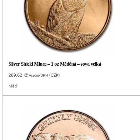
Silver Shield Mince – 1 oz Měděná – sova velká
289.62
Kč
(
CZK
)
včetně DPH
Měď