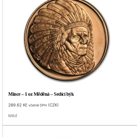
Mince – 1 oz Měděná – Sedící býk
289.62
Kč
(
CZK
)
včetně DPH
Měď