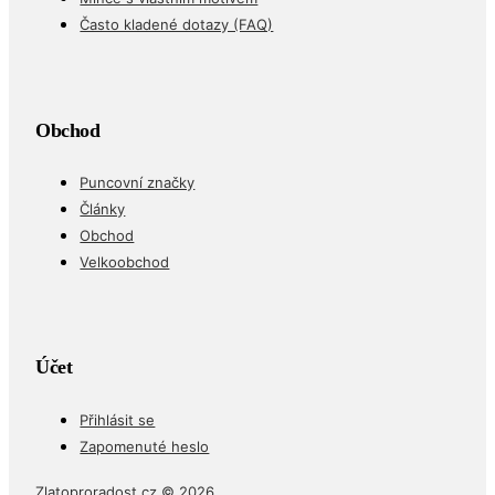
Často kladené dotazy (FAQ)
Obchod
Puncovní značky
Články
Obchod
Velkoobchod
Účet
Přihlásit se
Zapomenuté heslo
Zlatoproradost.cz © 2026