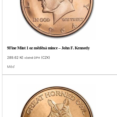
9Fine Mint 1 oz měděná mince – John F. Kennedy
289.62
Kč
(
CZK
)
včetně DPH
Měď