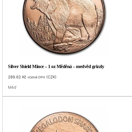
Silver Shield Mince – 1 oz Měděná – medvěd grizzly
289.62
Kč
(
CZK
)
včetně DPH
Měď