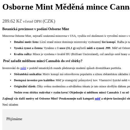
Osborne Mint Měděná mince Canna
289.62
Kč
(
CZK
)
včetně DPH
Botanická preciznost v podání Osborne Mint
Mincovna Osborne Mint, nejstarší soukromá mincovna v USA, využila své zkušenosti k vytvoření mince s v
Detailní motiv listu:
Lícní straně mince dominuje mistrovsky vyobrazený
list konopí
. Ražba je n
Vysoká ryzost a čistota:
Vyraženo z
1 unce (31,1 g)
nejčistší
mědi o ryzosti .999
. Měď od Osborn
Kvalita ražby:
Mince je vyrobena v kvalitě BU (Brilliant Uncirculated), což zaručuje ostré hrany a
Proč zařadit měděnou minci Cannabis do své sbírky?
Investování do
mědi
v podobě tematických rounds představuje moderní způsob diverzifikace portfolia.
Sběratelská unikalita:
Motiv konopí má celosvětovou popularitu a silnou sběratelskou základnu i 
Dostupná investice pro každého:
Měď je strategický průmyslový kov. Vlastnictví fyzické mědi 
Originální dárek:
Díky svému modernímu a odvážnému tématu je tato mince skvělým dárkem pro sb
Nechte svou sbírku rozkvétat v ryzím kovu! Objednejte si měděnou minci Cannabis 1 oz od O
Zajímají vás další motivy od Osborne Mint? Prozkoumejte naši kategorii
měď
a objevte fascinující s
Není skladem
Přijímáme