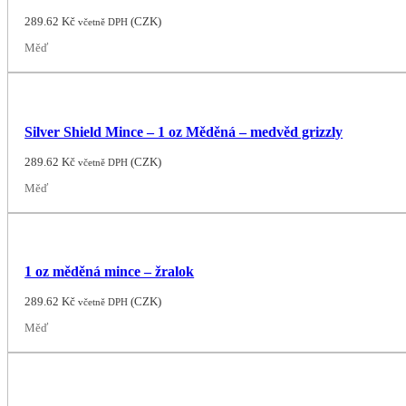
289.62
Kč
(
CZK
)
včetně DPH
Měď
Silver Shield Mince – 1 oz Měděná – medvěd grizzly
289.62
Kč
(
CZK
)
včetně DPH
Měď
1 oz měděná mince – žralok
289.62
Kč
(
CZK
)
včetně DPH
Měď