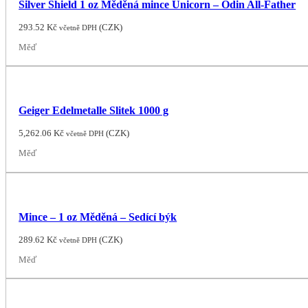
Silver Shield 1 oz Měděná mince Unicorn – Odin All-Father
293.52
Kč
(
CZK
)
včetně DPH
Měď
Geiger Edelmetalle Slitek 1000 g
5,262.06
Kč
(
CZK
)
včetně DPH
Měď
Mince – 1 oz Měděná – Sedící býk
289.62
Kč
(
CZK
)
včetně DPH
Měď