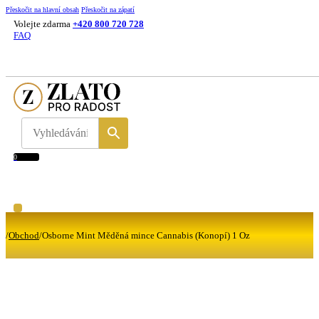
Přeskočit na hlavní obsah
Přeskočit na zápatí
Volejte zdarma
+420 800 720 728
FAQ
0
/
Obchod
/
Osborne Mint Měděná mince Cannabis (Konopí) 1 Oz