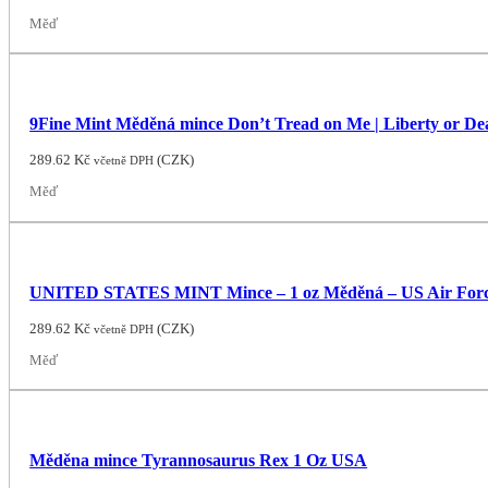
Měď
9Fine Mint Měděná mince Don’t Tread on Me | Liberty or De
289.62
Kč
(
CZK
)
včetně DPH
Měď
UNITED STATES MINT Mince – 1 oz Měděná – US Air Force
289.62
Kč
(
CZK
)
včetně DPH
Měď
Měděna mince Tyrannosaurus Rex 1 Oz USA