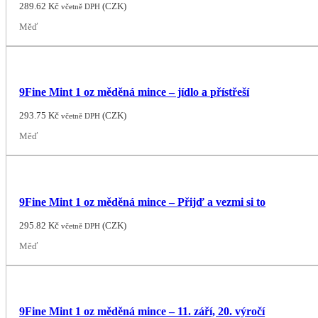
289.62
Kč
(
CZK
)
včetně DPH
Měď
9Fine Mint 1 oz měděná mince – jídlo a přístřeší
293.75
Kč
(
CZK
)
včetně DPH
Měď
9Fine Mint 1 oz měděná mince – Přijď a vezmi si to
295.82
Kč
(
CZK
)
včetně DPH
Měď
9Fine Mint 1 oz měděná mince – 11. září, 20. výročí