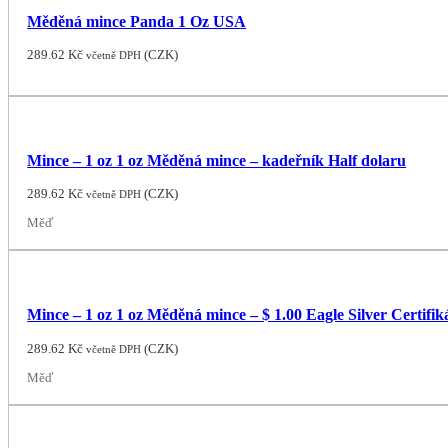
Měděná mince Panda 1 Oz USA
289.62
Kč
(
CZK
)
včetně DPH
Mince – 1 oz 1 oz Měděná mince – kadeřník Half dolaru
289.62
Kč
(
CZK
)
včetně DPH
Měď
Mince – 1 oz 1 oz Měděná mince – $ 1.00 Eagle Silver Certifik
289.62
Kč
(
CZK
)
včetně DPH
Měď