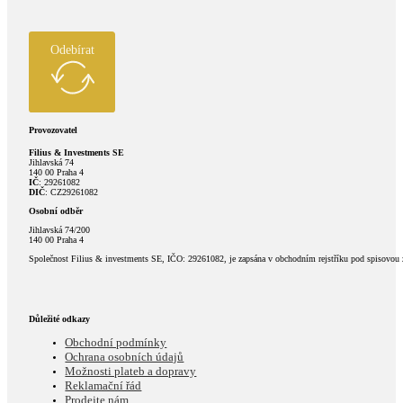
Odebírat
Provozovatel
Filius & Investments SE
Jihlavská 74
140 00 Praha 4
IČ
: 29261082
DIČ
: CZ29261082
Osobní odběr
Jihlavská 74/200
140 00 Praha 4
Společnost Filius & investments SE, IČO: 29261082, je zapsána v obchodním rejstříku pod spisovou
Důležité odkazy
Obchodní podmínky
Ochrana osobních údajů
Možnosti plateb a dopravy
Reklamační řád
Prodejte nám