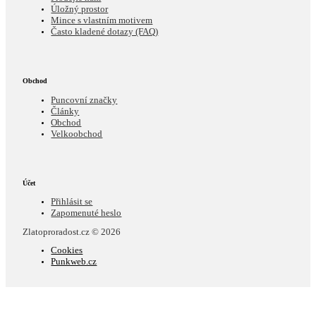
Úložný prostor
Mince s vlastním motivem
Často kladené dotazy (FAQ)
Obchod
Puncovní značky
Články
Obchod
Velkoobchod
Účet
Přihlásit se
Zapomenuté heslo
Zlatoproradost.cz © 2026
Cookies
Punkweb.cz