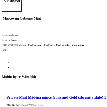
Vlastnosti
Mincovna
Osborne Mint
Bezpečná doprava
Bezpečné balení
SKU:
27609520
Kategorie:
Měděné mince
,
Měď
Štítek:
Měděné slitky
,
Zlatá mince
Sdílet:
Mohlo by se Vám líbit
Private Mint Měděná mince Guns and Gold (zbraně a zlato) 1
289.62
Kč
(
CZK
)
včetně DPH