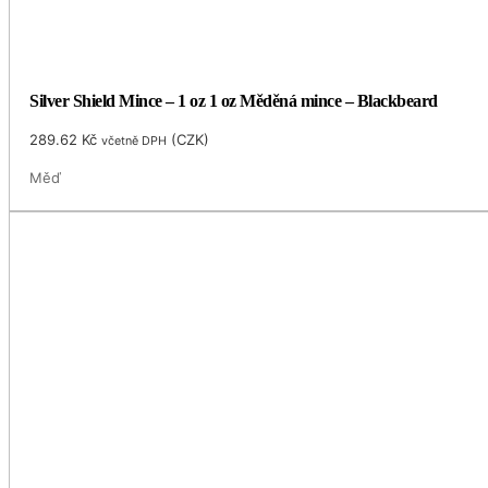
Silver Shield Mince – 1 oz 1 oz Měděná mince – Blackbeard
289.62
Kč
(
CZK
)
včetně DPH
Měď