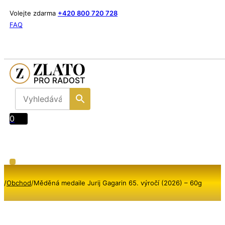
Volejte zdarma
+420 800 720 728
FAQ
0
/
Obchod
/
Měděná medaile Jurij Gagarin 65. výročí (2026) – 60g