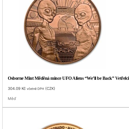
Osborne Mint Měděná mince UFO Aliens “We’ll be Back” Vetřelci
304.09
Kč
(
CZK
)
včetně DPH
Měď