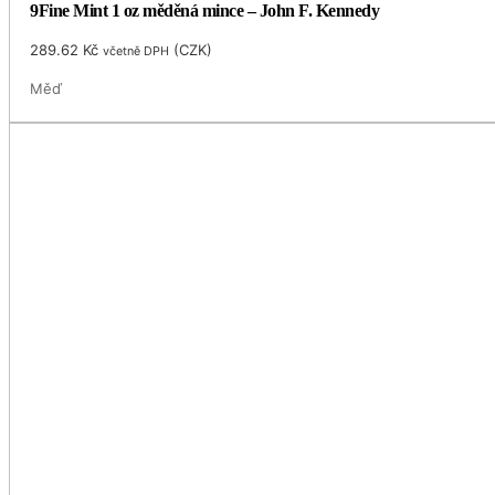
9Fine Mint 1 oz měděná mince – John F. Kennedy
289.62
Kč
(
CZK
)
včetně DPH
Měď