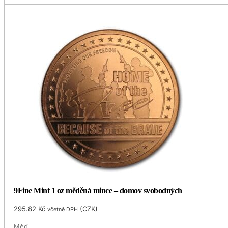
9Fine Mint 1 oz měděná mince – domov svobodných
295.82
Kč
(
CZK
)
včetně DPH
Měď