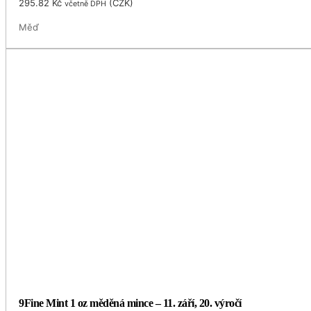
295.82
Kč
(
CZK
)
včetně DPH
Měď
9Fine Mint 1 oz měděná mince – 11. září, 20. výročí