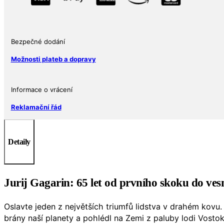
60g
množství
Bezpečné dodání
Možnosti plateb a dopravy
Informace o vrácení
Reklamační řád
Detaily
Jurij Gagarin: 65 let od prvního skoku do ve
Oslavte jeden z největších triumfů lidstva v drahém kovu
brány naší planety a pohlédl na Zemi z paluby lodi Vosto