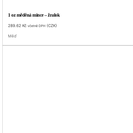
1 oz měděná mince – žralok
289.62
Kč
(
CZK
)
včetně DPH
Měď