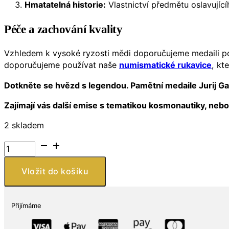
Hmatatelná historie:
Vlastnictví předmětu oslavujíc
Péče a zachování kvality
Vzhledem k vysoké ryzosti mědi doporučujeme medaili pone
doporučujeme používat naše
numismatické rukavice
, kt
Dotkněte se hvězd s legendou. Pamětní medaile Jurij Gag
Zajímají vás další emise s tematikou kosmonautiky, neb
2 skladem
Měděná
medaile
Jurij
Vložit do košíku
Gagarin
65.
výročí
Přijímáme
(2026)
–