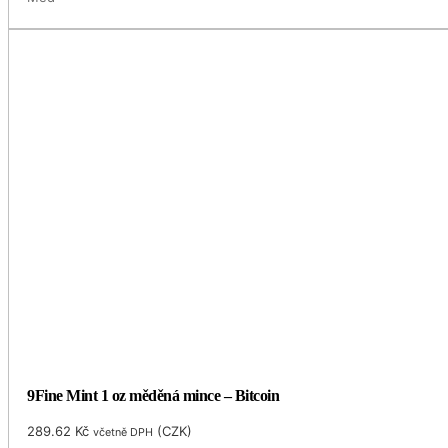
9Fine Mint 1 oz měděná mince – Bitcoin
289.62
Kč
(
CZK
)
včetně DPH