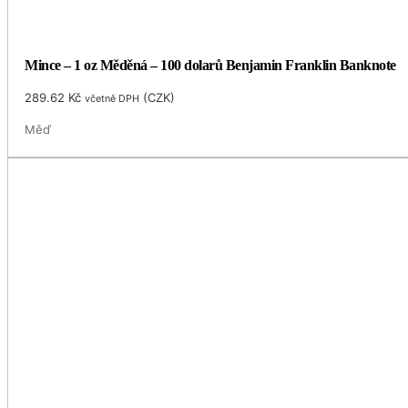
Mince – 1 oz Měděná – 100 dolarů Benjamin Franklin Banknote
289.62
Kč
(
CZK
)
včetně DPH
Měď