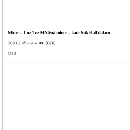
Mince – 1 oz 1 oz Měděná mince – kadeřník Half dolaru
289.62
Kč
(
CZK
)
včetně DPH
Měď