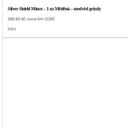
Silver Shield Mince – 1 oz Měděná – medvěd grizzly
289.62
Kč
(
CZK
)
včetně DPH
Měď