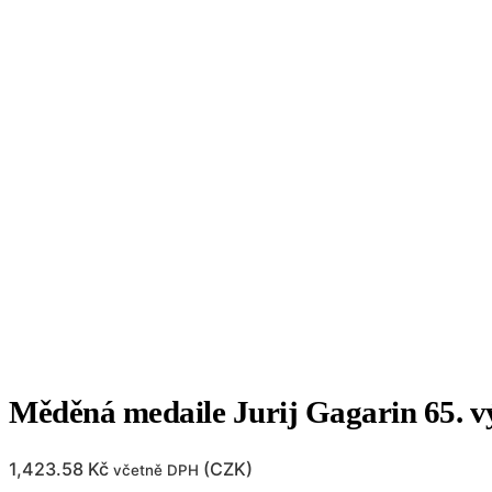
Měděná medaile Jurij Gagarin 65. vý
1,423.58
Kč
(
CZK
)
včetně DPH