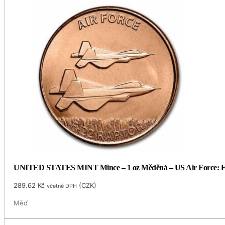
UNITED STATES MINT Mince – 1 oz Měděná – US Air Force: F
289.62
Kč
(
CZK
)
včetně DPH
Měď