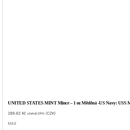
UNITED STATES MINT Mince – 1 oz Měděná -US Navy: USS Mi
289.62
Kč
(
CZK
)
včetně DPH
Měď