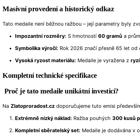
Masivní provedení a historický odkaz
Tato medaile není běžnou ražbou – její parametry byly zv
Impozantní rozměry:
S hmotností
60 gramů
a prů
Symbolika výročí:
Rok 2026 značí přesně 65 let od o
Vysoká ryzost materiálu:
Medaile je vyražena z
ryz
Kompletní technické specifikace
Proč je tato medaile unikátní investicí?
Na
Zlatoproradost.cz
doporučujeme tuto emisi především
Extrémně nízký náklad:
Ražba pouhých
300 kusů p
Kompletní sběratelský set:
Medaile je dodávána v oc