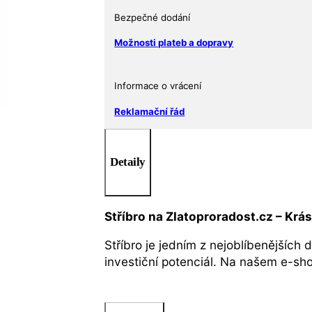
Yaga
Bezpečné dodání
množství
Možnosti plateb a dopravy
Informace o vrácení
Reklamační řád
Detaily
Stříbro na Zlatoproradost.cz – Krá
Stříbro je jedním z nejoblíbenějších 
investiční potenciál. Na našem e-s