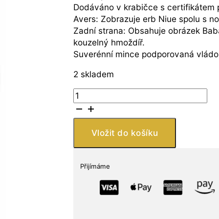
Dodáváno v krabičce s certifikátem 
Avers: Zobrazuje erb Niue spolu s n
Zadní strana: Obsahuje obrázek Baba
kouzelný hmoždíř.
Suverénní mince podporovaná vládo
2 skladem
Lithuanian
Mint
2023
1
Vložit do košíku
oz
Stříbro
Antique
Přijímáme
World
of
Cryptids:
Baba