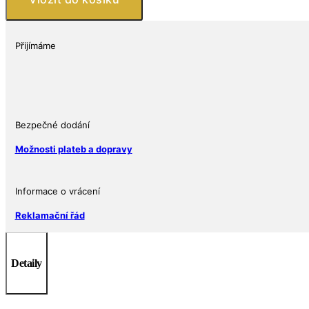
mincí
včetně
6
Přijímáme
přihrádek
na
mince
množství
Bezpečné dodání
Možnosti plateb a dopravy
Informace o vrácení
Reklamační řád
Detaily