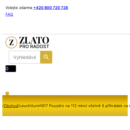
Volejte zdarma
+420 800 720 728
FAQ
0
/
Obchod
/
Leuchtturm1917 Pouzdro na 112 mincí včetně 6 přihrádek na