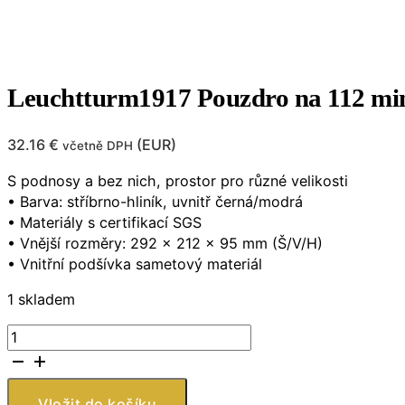
Leuchtturm1917 Pouzdro na 112 min
32.16
€
(
EUR
)
včetně DPH
S podnosy a bez nich, prostor pro různé velikosti
• Barva: stříbrno-hliník, uvnitř černá/modrá
• Materiály s certifikací SGS
• Vnější rozměry: 292 x 212 x 95 mm (Š/V/H)
• Vnitřní podšívka sametový materiál
1 skladem
Leuchtturm1917
Pouzdro
na
112
Vložit do košíku