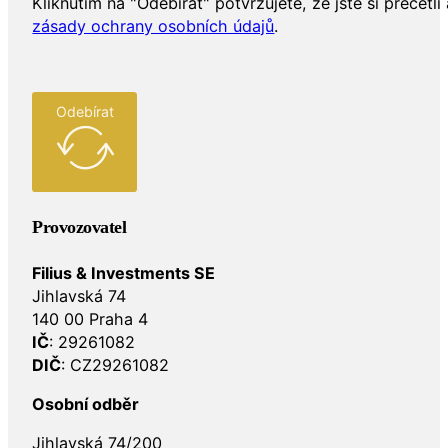
Kliknutím na "Odebírat" potvrzujete, že jste si přečetli 
zásady ochrany osobních údajů
.
Odebírat
Provozovatel
Filius & Investments SE
Jihlavská 74
140 00 Praha 4
IČ
: 29261082
DIČ
: CZ29261082
Osobní odběr
Jihlavská 74/200