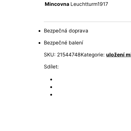
Mincovna
Leuchtturm1917
Bezpečná doprava
Bezpečné balení
SKU:
21544748
Kategorie:
uložení m
Sdílet: