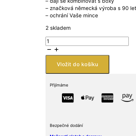
– dají se kombinovat s boxy
– značková německá výroba s 90 let
– ochrání Vaše mince
2 skladem
Leuchtturm1917
Bublinky
na
mince
Vložit do košíku
CAPS
49
množství
Přijímáme
Bezpečné dodání