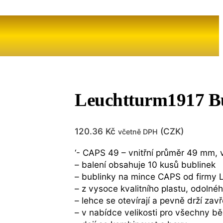
Leuchtturm1917 B
120.36
Kč
(
CZK
)
včetně DPH
‘- CAPS 49 – vnitřní průměr 49 mm, 
– balení obsahuje 10 kusů bublinek
– bublinky na mince CAPS od firm
– z vysoce kvalitního plastu, odolné
– lehce se otevírají a pevně drží zav
– v nabídce velikosti pro všechny b