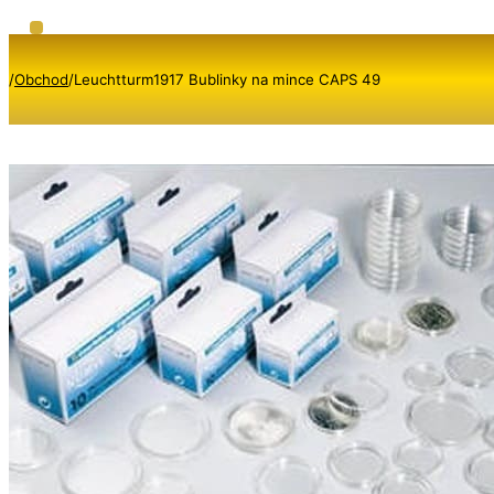
/
Obchod
/
Leuchtturm1917 Bublinky na mince CAPS 49