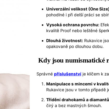
Univerzální velikost (One Size
pohodlné i při delší práci se sbí
Vysoká ochrana povrchu:
Efek
kvalitě Proof nebo leštěné šper
Dlouhá životnost:
Rukavice jso
opakovaně po dlouhou dobu.
Kdy jsou numismatické r
Správné
příslušenství
je klíčem k z
Manipulace s mincemi v kvalit
Rukavice jsou v tomto případě j
Třídění drahokamů a diamantů
čirý a bez mastných šmouh.