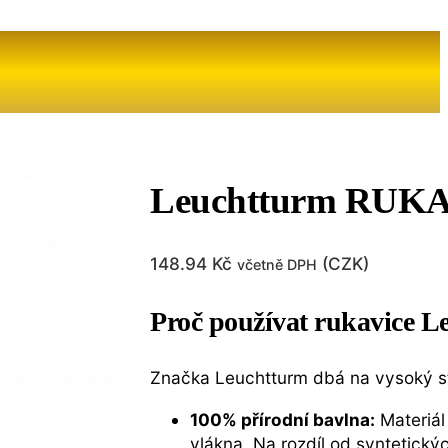
Leuchtturm RUK
148.94
Kč
(
CZK
)
včetně DPH
Proč používat rukavice 
Značka Leuchtturm dbá na vysoký sta
100% přírodní bavlna:
Materiál
vlákna. Na rozdíl od syntetický