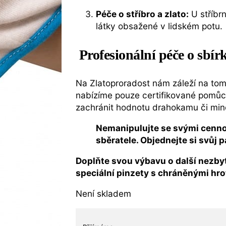
Péče o stříbro a zlato:
U stříbr
látky obsažené v lidském potu.
Profesionální péče o sbír
Na Zlatoproradost nám záleží na tom,
nabízíme pouze certifikované pomůck
zachránit hodnotu drahokamu či minc
Nemanipulujte se svými cenno
sběratele. Objednejte si svůj p
Doplňte svou výbavu o další nezbyt
speciální pinzety s chráněnými hr
Není skladem