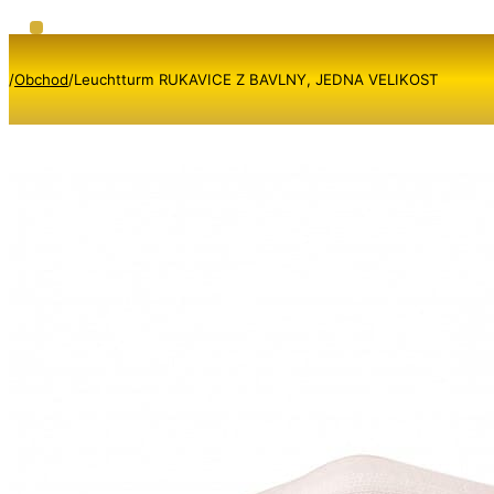
/
Obchod
/
Leuchtturm RUKAVICE Z BAVLNY, JEDNA VELIKOST