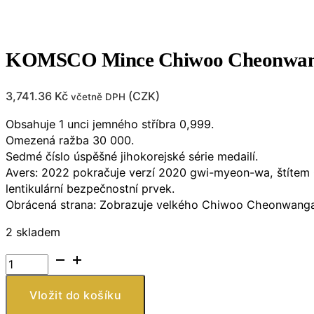
KOMSCO Mince Chiwoo Cheonwang 
3,741.36
Kč
(
CZK
)
včetně DPH
Obsahuje 1 unci jemného stříbra 0,999.
Omezená ražba 30 000.
Sedmé číslo úspěšné jihokorejské série medailí.
Avers: 2022 pokračuje verzí 2020 gwi-myeon-wa, štítem C
lentikulární bezpečnostní prvek.
Obrácená strana: Zobrazuje velkého Chiwoo Cheonwanga v 
2 skladem
KOMSCO
Mince
Chiwoo
Vložit do košíku
Cheonwang