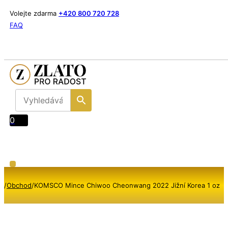
Volejte zdarma
+420 800 720 728
FAQ
0
/
Obchod
/
KOMSCO Mince Chiwoo Cheonwang 2022 Jižní Korea 1 oz