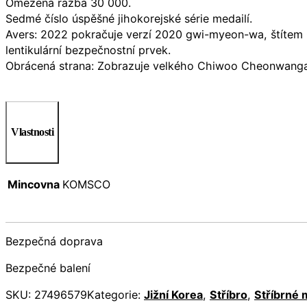
Omezená ražba 30 000.
Sedmé číslo úspěšné jihokorejské série medailí.
Avers: 2022 pokračuje verzí 2020 gwi-myeon-wa, štítem C
lentikulární bezpečnostní prvek.
Obrácená strana: Zobrazuje velkého Chiwoo Cheonwanga v 
Vlastnosti
Mincovna
KOMSCO
Bezpečná doprava
Bezpečné balení
SKU:
27496579
Kategorie:
Jižní Korea
,
Stříbro
,
Stříbrné 