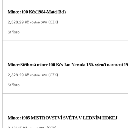
Mince :100 Kčs(1984-Matej Bel)
2,328.29
Kč
(
CZK
)
včetně DPH
Stříbro
Mince:Stříbrná mince 100 Kčs Jan Neruda 150. výročí narození 1
2,328.29
Kč
(
CZK
)
včetně DPH
Stříbro
Mince :1985 MISTROVSTVÍ SVĚTA V LEDNÍM HOKEJ
2,461.15
Kč
(
CZK
)