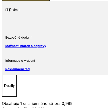
2022
Jižní
Přijímáme
Korea
1
oz
množství
Bezpečné dodání
Možnosti plateb a dopravy
Informace o vrácení
Reklamační řád
Detaily
Obsahuje 1 unci jemného stříbra 0,999.