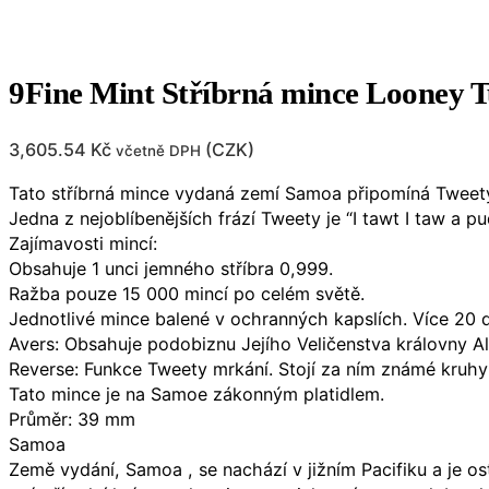
9Fine Mint Stříbrná mince Looney 
3,605.54
Kč
(
CZK
)
včetně DPH
Tato stříbrná mince vydaná zemí Samoa připomíná Tweet
Jedna z nejoblíbenějších frází Tweety je “I tawt I taw a pu
Zajímavosti mincí:
Obsahuje 1 unci jemného stříbra 0,999.
Ražba pouze 15 000 mincí po celém světě.
Jednotlivé mince balené v ochranných kapslích. Více 20 d
Avers: Obsahuje podobiznu Jejího Veličenstva královny Al
Reverse: Funkce Tweety mrkání. Stojí za ním známé kruhy
Tato mince je na Samoe zákonným platidlem.
Průměr: 39 mm
Samoa
Země vydání, Samoa , se nachází v jižním Pacifiku a je o