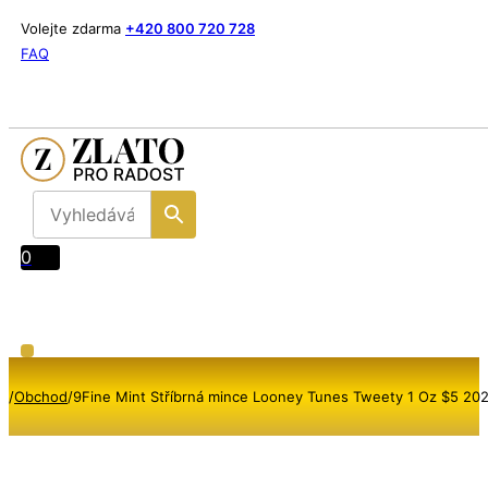
Volejte zdarma
+420 800 720 728
FAQ
0
/
Obchod
/
9Fine Mint Stříbrná mince Looney Tunes Tweety 1 Oz $5 2