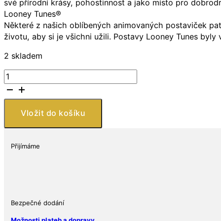
své přírodní krásy, pohostinnost a jako místo pro dobrodr
Looney Tunes®
Některé z našich oblíbených animovaných postaviček patř
životu, aby si je všichni užili. Postavy Looney Tunes byl
2 skladem
9Fine
Mint
Stříbrná
mince
Vložit do košíku
Looney
Tunes
Tweety
Přijímáme
1
Oz
$5
2023
Samoa
Bezpečné dodání
BU
Možnosti plateb a dopravy