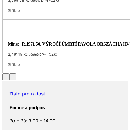
3,569.58
Kč
(
CZK
)
včetně DPH
Stříbro
Mince :R.1971 50. VÝROČÍ ÚMRTÍ PAVOLA ORSZÁGHA 
2,461.15
Kč
(
CZK
)
včetně DPH
Stříbro
Zlato pro radost
Pomoc a podpora
Po – Pá: 9:00 – 14:00