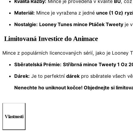
Kvalita Ražby:
Mince je provedena v kvalitě
BU
, což
Materiál:
Mince je vyražena z jedné
unce (1 Oz)
ryz
Nostalgie:
Looney Tunes mince Ptáček Tweety
je v
Limitovaná Investice do Animace
Mince z populárních licencovaných sérií, jako je Looney T
Sběratelská Prémie:
Stříbrná mince Tweety 1 Oz 
Dárek:
Je to perfektní
dárek
pro sběratele všech vě
Nenechte ho uniknout kočce! Objednejte si limitov
Vlastnosti