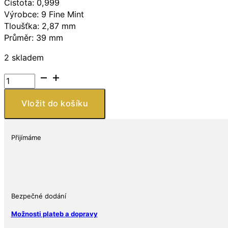
Čistota: 0,999
Výrobce: 9 Fine Mint
Tloušťka: 2,87 mm
Průměr: 39 mm
2 skladem
9Fine
Mint
Stříbrná
Vložit do košíku
mince
50.
výročí
Přijímáme
KISS
1
Oz
$
2
Bezpečné dodání
2023
Možnosti plateb a dopravy
Niue