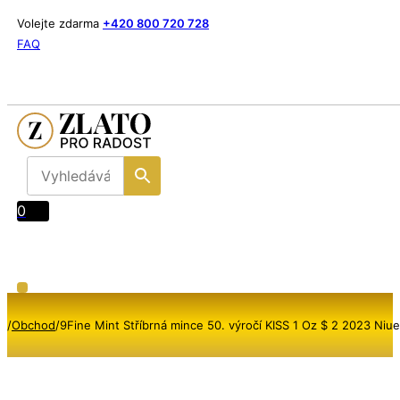
Volejte zdarma
+420 800 720 728
FAQ
0
/
Obchod
/
9Fine Mint Stříbrná mince 50. výročí KISS 1 Oz $ 2 2023 Niue