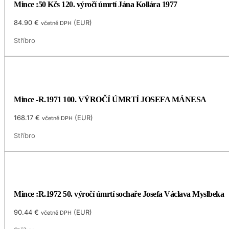
Mince :50 Kčs 120. výročí úmrtí Jána Kollára 1977
84.90
€
(
EUR
)
včetně DPH
Stříbro
Mince -R.1971 100. VÝROČÍ ÚMRTÍ JOSEFA MÁNESA
168.17
€
(
EUR
)
včetně DPH
Stříbro
Mince :R.1972 50. výročí úmrtí sochaře Josefa Václava Myslbeka
90.44
€
(
EUR
)
včetně DPH