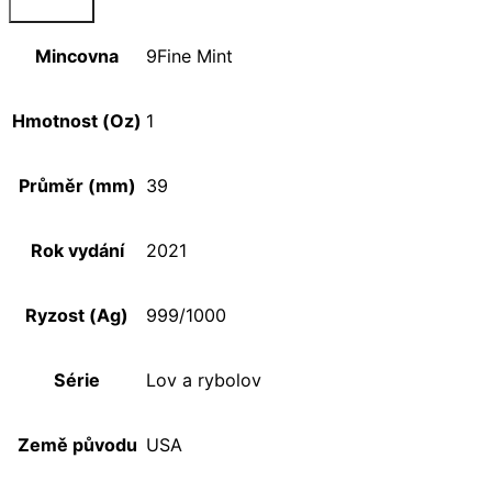
Mincovna
9Fine Mint
Hmotnost (Oz)
1
Průměr (mm)
39
Rok vydání
2021
Ryzost (Ag)
999/1000
Série
Lov a rybolov
Země původu
USA