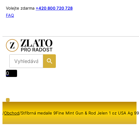
Volejte zdarma
+420 800 720 728
FAQ
0
/
Obchod
/
Stříbrná medaile 9Fine Mint Gun & Rod Jelen 1 oz USA Ag 9