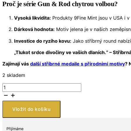
Proč je série Gun & Rod chytrou volbou?
Vysoká likvidita:
Produkty 9Fine Mint jsou v USA i v
Dárková hodnota:
Motiv jelena je v našich zeměpisný
Investice do ryzího kovu:
Jako stříbrný round nabízí
„Tlukot srdce divočiny ve vašich dlaních.“ – Stříbr
Zajímají vás
další stříbrné medaile s přírodními motivy
? 
2 skladem
Stříbrná
medaile
9Fine
Mint
Vložit do košíku
Gun
&
Rod
Přijímáme