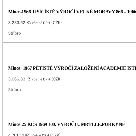
Mince-1966 TISÍCÍSTÉ VÝROČÍ VELKÉ MORAVY 866 – 196
3,233.62
Kč
(
CZK
)
včetně DPH
Stříbro
Mince -1967 PĚTISTÉ VÝROČÍ ZALOŽENÍ ACADEMIE I
3,966.83
Kč
(
CZK
)
včetně DPH
Stříbro
Mince-25 KČS 1969 100. VÝROČÍ ÚMRTÍ J.E.PURKYNĚ
4,761.34
Kč
(
CZK
)
včetně DPH