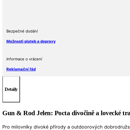
Jelen
1
oz
USA
Ag
Bezpečné dodání
999
Možnosti plateb a dopravy
množství
Informace o vrácení
Reklamační řád
Detaily
Gun & Rod Jelen: Pocta divočině a lovecké trad
Pro milovníky divoké přírody a outdoorových dobrodružs