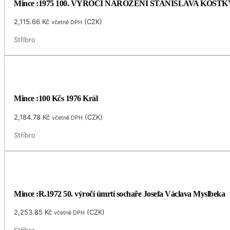
Mince :1975 100. VÝROČÍ NAROZENÍ STANISLAVA KOS
2,115.66
Kč
(
CZK
)
včetně DPH
Stříbro
Mince :100 Kčs 1976 Král
2,184.78
Kč
(
CZK
)
včetně DPH
Stříbro
Mince :R.1972 50. výročí úmrtí sochaře Josefa Václava Myslbeka
2,253.85
Kč
(
CZK
)
včetně DPH