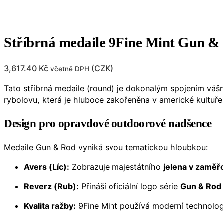
Stříbrná medaile 9Fine Mint Gun & 
3,617.40
Kč
(
CZK
)
včetně DPH
Tato stříbrná medaile (round) je dokonalým spojením vášn
rybolovu, která je hluboce zakořeněna v americké kultuře
Design pro opravdové outdoorové nadšence
Medaile Gun & Rod vyniká svou tematickou hloubkou:
Avers (Líc):
Zobrazuje majestátního
jelena v zaměřo
Reverz (Rub):
Přináší oficiální logo série
Gun & Rod
Kvalita ražby:
9Fine Mint používá moderní technologie,