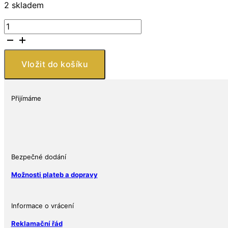
2 skladem
9Fine
Mint
DC
Comics
Vložit do košíku
Green
Lantern
v
Přijímáme
TEP
2023
Samoa
1
oz
Bezpečné dodání
BU
Možnosti plateb a dopravy
množství
Informace o vrácení
Reklamační řád