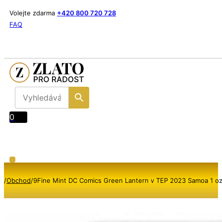
Volejte zdarma
+420 800 720 728
FAQ
0
/
Obchod
/
9Fine Mint DC Comics Green Lantern v TEP 2023 Samoa 1 o