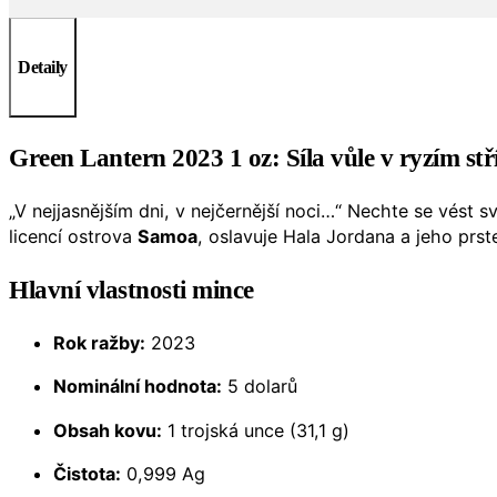
Detaily
Green Lantern 2023 1 oz: Síla vůle v ryzím st
„V nejjasnějším dni, v nejčernější noci…“ Nechte se vést 
licencí ostrova
Samoa
, oslavuje Hala Jordana a jeho prs
Hlavní vlastnosti mince
Rok ražby:
2023
Nominální hodnota:
5 dolarů
Obsah kovu:
1 trojská unce (31,1 g)
Čistota:
0,999 Ag