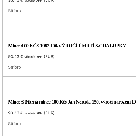
93.43
€
(
EUR
)
včetně DPH
Stříbro
Mince:100 KČS 1983 100.VÝROČÍ ÚMRTÍ S.CHALUPKY
93.43
€
(
EUR
)
včetně DPH
Stříbro
Mince:Stříbrná mince 100 Kčs Jan Neruda 150. výročí narození 1
93.43
€
(
EUR
)
včetně DPH
Stříbro