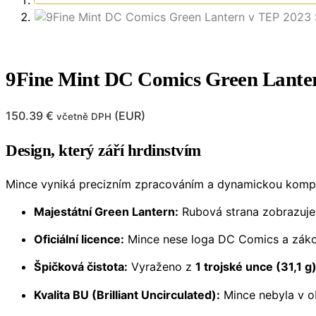
9Fine Mint DC Comics Green Lante
150.39
€
(
EUR
)
včetně DPH
Design, který září hrdinstvím
Mince vyniká precizním zpracováním a dynamickou kompo
Majestátní Green Lantern:
Rubová strana zobrazuje 
Oficiální licence:
Mince nese loga DC Comics a zákon
Špičková čistota:
Vyraženo z
1 trojské unce (31,1 
Kvalita BU (Brilliant Uncirculated):
Mince nebyla v o