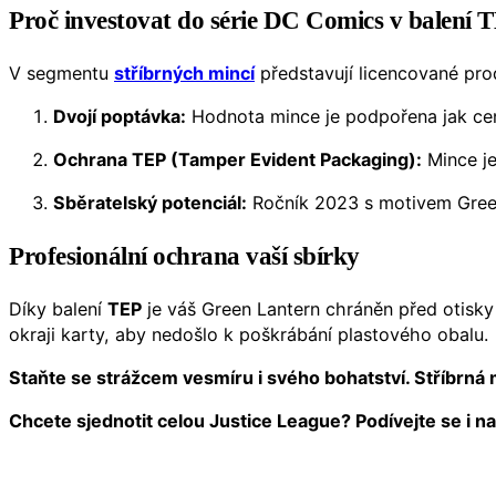
Proč investovat do série DC Comics v balení 
V segmentu
stříbrných mincí
představují licencované prod
Dvojí poptávka:
Hodnota mince je podpořena jak ceno
Ochrana TEP (Tamper Evident Packaging):
Mince je
Sběratelský potenciál:
Ročník 2023 s motivem Green
Profesionální ochrana vaší sbírky
Díky balení
TEP
je váš Green Lantern chráněn před otisky
okraji karty, aby nedošlo k poškrábání plastového obalu.
Staňte se strážcem vesmíru i svého bohatství. Stříbrná m
Chcete sjednotit celou Justice League? Podívejte se i na