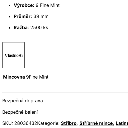
Výrobce:
9 Fine Mint
Průměr:
39 mm
Ražba:
2500 ks
Vlastnosti
Mincovna
9Fine Mint
Bezpečná doprava
Bezpečné balení
SKU:
28036432
Kategorie:
Stříbro
,
Stříbrné mince
,
Latin