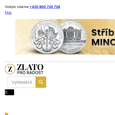
Volejte zdarma
+420 800 720 728
FAQ
0