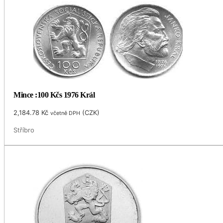
Mince :100 Kčs 1976 Král
2,184.78
Kč
(
CZK
)
včetně DPH
Stříbro