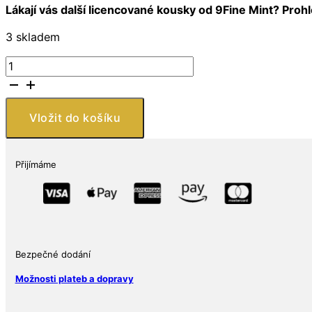
Lákají vás další licencované kousky od 9Fine Mint? Proh
3 skladem
9Fine
Mint
Aerosmith
Colorized
Vložit do košíku
50th
Dream
On
Přijímáme
v
TEP
2023
Niue
1
oz
Bezpečné dodání
Ag
Možnosti plateb a dopravy
$
2