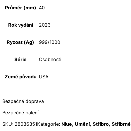
Průměr (mm)
40
Rok vydání
2023
Ryzost (Ag)
999/1000
Série
Osobnosti
Země původu
USA
Bezpečná doprava
Bezpečné balení
SKU:
28036351
Kategorie:
Niue
,
Umění
,
Stříbro
,
Stříbrn