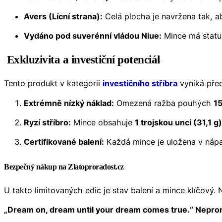
Avers (Lícní strana):
Celá plocha je navržena tak, a
Vydáno pod suverénní vládou Niue:
Mince má status
Exkluzivita a investiční potenciál
Tento produkt v kategorii
investičního stříbra
vyniká před
Extrémně nízký náklad:
Omezená ražba pouhých
15
Ryzí stříbro:
Mince obsahuje
1 trojskou unci (31,1 
Certifikované balení:
Každá mince je uložena v nápadn
Bezpečný nákup na Zlatoproradost.cz
U takto limitovaných edic je stav balení a mince klíčový.
„Dream on, dream until your dream comes true.“ Nepromar