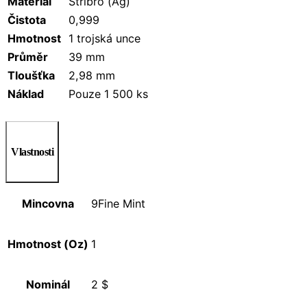
Materiál
Stříbro (Ag)
Čistota
0,999
Hmotnost
1 trojská unce
Průměr
39 mm
Tloušťka
2,98 mm
Náklad
Pouze 1 500 ks
Vlastnosti
Mincovna
9Fine Mint
Hmotnost (Oz)
1
Nominál
2 $