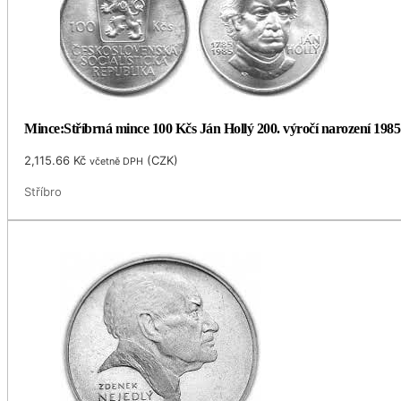
Mince:Stříbrná mince 100 Kčs Ján Hollý 200. výročí narození 1985
2,115.66
Kč
(
CZK
)
včetně DPH
Stříbro