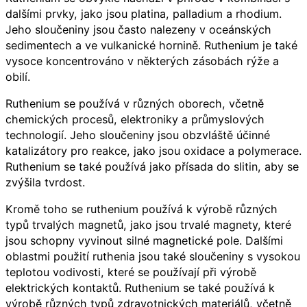
dalšími prvky, jako jsou platina, palladium a rhodium.
Jeho sloučeniny jsou často nalezeny v oceánských
sedimentech a ve vulkanické hornině. Ruthenium je také
vysoce koncentrováno v některých zásobách rýže a
obilí.
Ruthenium se používá v různých oborech, včetně
chemických procesů, elektroniky a průmyslových
technologií. Jeho sloučeniny jsou obzvláště účinné
katalizátory pro reakce, jako jsou oxidace a polymerace.
Ruthenium se také používá jako přísada do slitin, aby se
zvýšila tvrdost.
Kromě toho se ruthenium používá k výrobě různých
typů trvalých magnetů, jako jsou trvalé magnety, které
jsou schopny vyvinout silné magnetické pole. Dalšími
oblastmi použití ruthenia jsou také sloučeniny s vysokou
teplotou vodivosti, které se používají při výrobě
elektrických kontaktů. Ruthenium se také používá k
výrobě různých typů zdravotnických materiálů, včetně