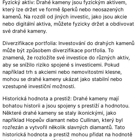
Fyzický aktiv: Drahé kameny jsou fyzickým aktivem,
který lze držet ve formě šperků nebo neosazených
kamenů. Na rozdíl od jiných investic, jako jsou akcie
nebo digitální aktiva, můžete fyzicky držet a obdivovat
své drahé kameny.
Diverzifikace portfolia: Investování do drahých kamenů
může být způsobem diverzifikace portfolia. To
znamená, že rozložíte své investice do různých aktiv,
aby se snížilo riziko spojené s investicemi. Pokud
například trh s akciemi nebo nemovitostmi klesne,
mohou se drahé kameny ukázat jako stabilní nebo
vzestupné investiční možnosti.
Historická hodnota a prestiž: Drahé kameny mají
bohatou historii a jsou spojeny s prestiží a hodnotou.
Některé drahé kameny se staly ikonickými, jako
například Hopeův diamant nebo Cullinan, který byl
rozřezán a vytvořil několik slavných diamantů. Tato
historická hodnota a prestiž mohou přidat na hodnotě