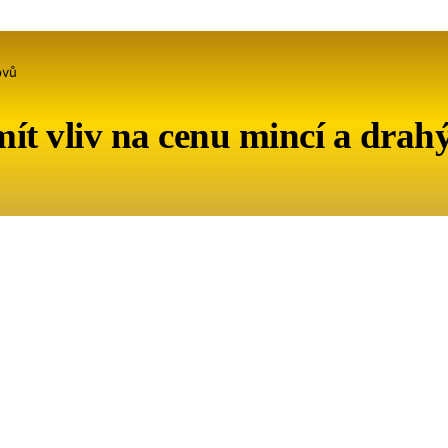
ovů
ít vliv na cenu mincí a drah