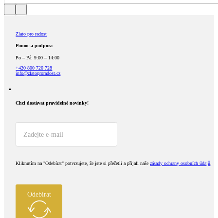
Zlato pro radost
Pomoc a podpora
Po – Pá: 9:00 – 14:00
+420 800 720 728
info@zlatoproradost.cz
Chci dostávat pravidelné novinky!​
Kliknutím na "Odebírat" potvrzujete, že jste si přečetli a přijali naše
zásady ochrany osobních údajů
.
Odebírat