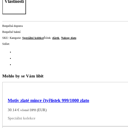
Vlastnosti
Bezpečná doprava
Bezpečné balení
SKU:
Kategorie:
Speciálni kolekce
Štítek:
dárek
,
Nakup zlato
Sdílet:
Mohlo by se Vám líbit
Motiv zlaté mince čtyřlístek 999/1000 zlato
30.14
€
(
EUR
)
včetně DPH
Speciálni kolekce