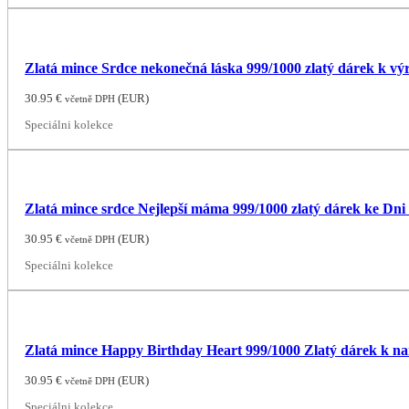
Zlatá mince Srdce nekonečná láska 999/1000 zlatý dárek k výr
30.95
€
(
EUR
)
včetně DPH
Speciálni kolekce
Zlatá mince srdce Nejlepší máma 999/1000 zlatý dárek ke Dni
30.95
€
(
EUR
)
včetně DPH
Speciálni kolekce
Zlatá mince Happy Birthday Heart 999/1000 Zlatý dárek k 
30.95
€
(
EUR
)
včetně DPH
Speciálni kolekce