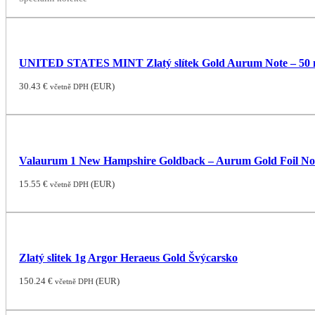
UNITED STATES MINT Zlatý slítek Gold Aurum Note – 50 mg
30.43
€
(
EUR
)
včetně DPH
Valaurum 1 New Hampshire Goldback – Aurum Gold Foil Not
15.55
€
(
EUR
)
včetně DPH
Zlatý slitek 1g Argor Heraeus Gold Švýcarsko
150.24
€
(
EUR
)
včetně DPH