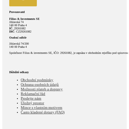
Provozovatel
Filius & Investments SE
Jihlavská 74
140 00 Praha 4
IČ
: 29261082
DIČ
: CZ29261082
Osobní odběr
Jihlavská 74/200
140 00 Praha 4
Společnost Filius & investments SE, IČO: 29261082, je zapsána v obchodním rejstříku pod spisovou
Důležité odkazy
Obchodní podmínky
Ochrana osobních údajů
Možnosti plateb a dopravy
Reklamační řád
Prodejte nám
Úložný prostor
Mince s vlastním motivem
Často kladené dotazy (FAQ)