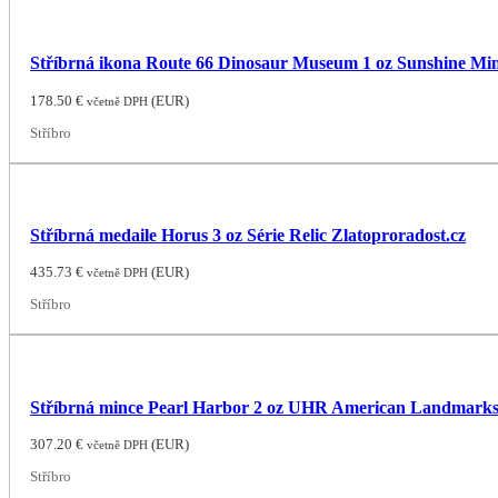
Stříbrná ikona Route 66 Dinosaur Museum 1 oz Sunshine Min
178.50
€
(
EUR
)
včetně DPH
Stříbro
Stříbrná medaile Horus 3 oz Série Relic Zlatoproradost.cz
435.73
€
(
EUR
)
včetně DPH
Stříbro
Stříbrná mince Pearl Harbor 2 oz UHR American Landmark
307.20
€
(
EUR
)
včetně DPH
Stříbro