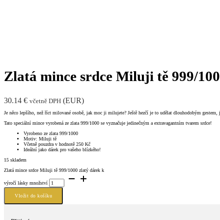
Zlatá mince srdce Miluji tě 999/100
30.14
€
(
EUR
)
včetně DPH
Je něco lepšího, než říct milované osobě, jak moc ji milujete? Ještě hezčí je to udělat dlouhodobým gestem
Tato speciální mince vyrobená ze zlata 999/1000 se vyznačuje jedinečným a extravagantním tvarem srdce!
Vyrobeno ze zlata 999/1000
Motiv: Miluji tě
Včetně pouzdra v hodnotě 250 Kč
Ideální jako dárek pro vašeho blízkého!
15 skladem
Zlatá mince srdce Miluji tě 999/1000 zlatý dárek k
výročí lásky množství
Vložit do košíku