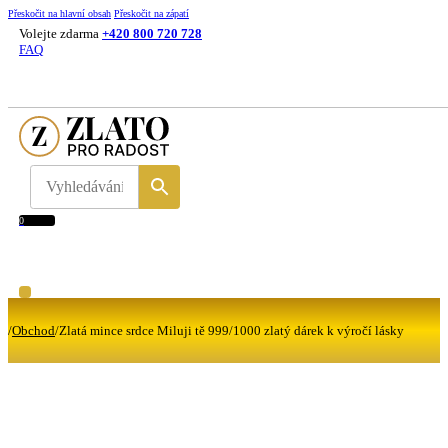
Přeskočit na hlavní obsah
Přeskočit na zápatí
Volejte zdarma
+420 800 720 728
FAQ
0
/
Obchod
/
Zlatá mince srdce Miluji tě 999/1000 zlatý dárek k výročí lásky