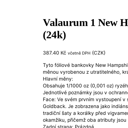
Valaurum 1 New H
(24k)
387.40
Kč
(
CZK
)
včetně DPH
Tyto fóliové bankovky New Hampshire
měnou vyrobenou z utratitelného, kr
Hlavní měny:
Obsahuje 1/1000 oz (0,001 oz) ryzéh
Jednotlivé poznámky jsou v ochrann
Face: Ve svém prvním vystoupení v 
Goldback. Je zobrazena jako indiánsk
tradiční šaty a korálky před vigvame
okamžiku, přičemž oba atributy jsou
Zadní strana: Prázdná.