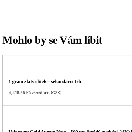
Mohlo by se Vám líbit
1 gram zlatý slitek – sekundární trh
4,416.55
Kč
(
CZK
)
včetně DPH
Valaurum Gold Aurum Note – 500 mg (hnědý medvěd, 24K) 