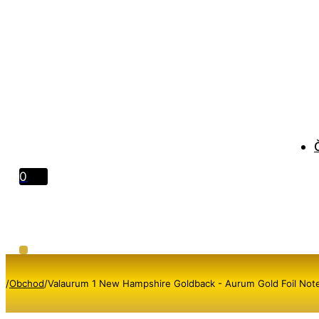
0
/
Obchod
/
Valaurum 1 New Hampshire Goldback - Aurum Gold Foil Not