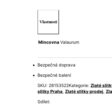
Vlastnosti
Mincovna
Valaurum
Bezpečná doprava
Bezpečné balení
SKU:
28153522
Kategorie:
Zlaté slit
slitky Praha
,
Zlaté slitky prodej
,
Zl
Sdílet: