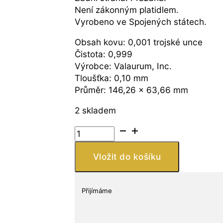
Není zákonným platidlem.
Vyrobeno ve Spojených státech.
Obsah kovu: 0,001 trojské unce
Čistota: 0,999
Výrobce: Valaurum, Inc.
Tloušťka: 0,10 mm
Průměr: 146,26 x 63,66 mm
2 skladem
Valaurum
1
New
Vložit do košíku
Hampshire
Goldback
-
Přijímáme
Aurum
Gold