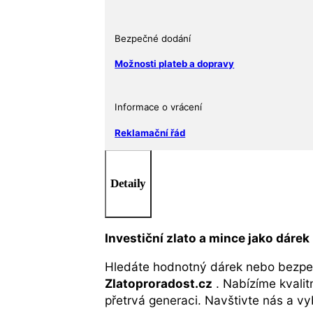
Foil
Note
(24k)
Bezpečné dodání
množství
Možnosti plateb a dopravy
Informace o vrácení
Reklamační řád
Detaily
Investiční zlato a mince jako dárek
Hledáte hodnotný dárek nebo bezpe
Zlatoproradost.cz
. Nabízíme kvalitn
přetrvá generaci. Navštivte nás a v