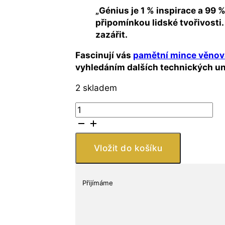
„Génius je 1 % inspirace a 99 
připomínkou lidské tvořivosti.
zazářit.
Fascinují vás
pamětní mince věno
vyhledáním dalších technických u
2 skladem
Stříbrný
dolar
Thomas
Edison
Vložit do košíku
2004-
P
125
Přijímáme
let
žárovky
USA