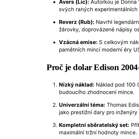
Avers (Líc):
Autorkou je Donna 
svých raných experimentálních 
Reverz (Rub):
Navrhl legendární
žárovky, doprovázené nápisy osla
Vzácná emise:
S celkovým ná
pamětních mincí moderní éry US
Proč je dolar Edison 200
Nízký náklad:
Náklad pod 100 0
budoucího zhodnocení mince.
Univerzální téma:
Thomas Ediso
jako prestižní dary pro inženýry
Kompletní sběratelský set:
Pří
maximální tržní hodnoty mince.