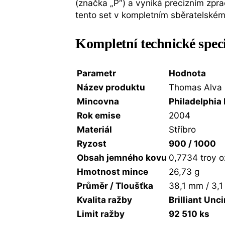
(značka „P“) a vyniká precizním zpr
tento set v kompletním sběratelském b
Kompletní technické spec
Parametr
Hodnota
Název produktu
Thomas Alva
Mincovna
Philadelphia
Rok emise
2004
Materiál
Stříbro
Ryzost
900 / 1000
Obsah jemného kovu
0,7734 troy o
Hmotnost mince
26,73 g
Průměr / Tloušťka
38,1 mm / 3,
Kvalita ražby
Brilliant Unc
Limit ražby
92 510 ks