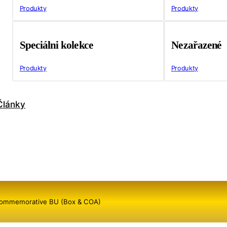
Produkty
Produkty
Speciálni kolekce
Nezařazené
Produkty
Produkty
Články
 Commemorative BU (Box & COA)