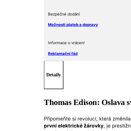
Commemorative
BU
Bezpečné dodání
(Box
&
Možnosti plateb a dopravy
COA)
množství
Informace o vrácení
Reklamační řád
Detaily
Thomas Edison: Oslava sv
Připomeňte si revoluci, která změnila
první elektrické žárovky
, je prestiž