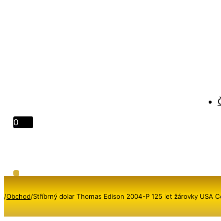
0
/
Obchod
/
Stříbrný dolar Thomas Edison 2004-P 125 let žárovky USA