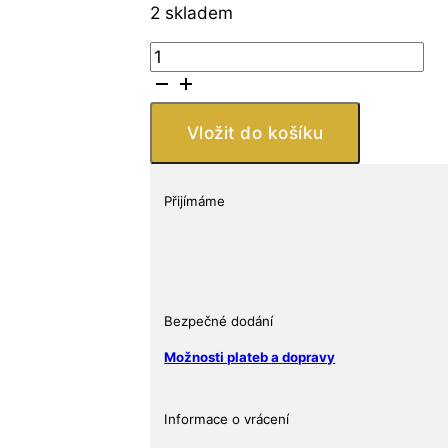
2 skladem
UNITED
STATES
MINT
Stříbrná
Vložit do košíku
mince
American
Eagle
Přijímáme
1
Oz
2009
množství
Bezpečné dodání
Možnosti plateb a dopravy
Informace o vrácení