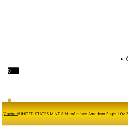
0
/
Obchod
/
UNITED STATES MINT Stříbrná mince American Eagle 1 Oz 