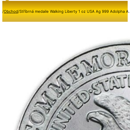
/
Obchod
/
Stříbrná medaile Walking Liberty 1 oz USA Ag 999 Adolpha A