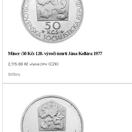
Mince :50 Kčs 120. výročí úmrtí Jána Kollára 1977
2,115.66
Kč
(
CZK
)
včetně DPH
Stříbro