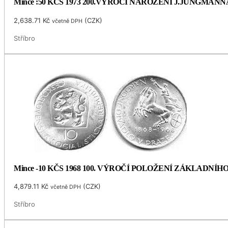
Mince :50 KČS 1973 200.VÝROČÍ NAROZENÍ J.JUNGMANN
2,638.71
Kč
(
CZK
)
včetně DPH
Stříbro
Mince -10 KČS 1968 100. VÝROČÍ POLOŽENÍ ZÁKLADNÍ
4,879.11
Kč
(
CZK
)
včetně DPH
Stříbro