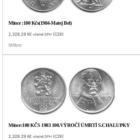
Mince :100 Kčs(1984-Matej Bel)
2,328.29
Kč
(
CZK
)
včetně DPH
Stříbro
Mince:100 KČS 1983 100.VÝROČÍ ÚMRTÍ S.CHALUPKY
2,328.29
Kč
(
CZK
)
včetně DPH