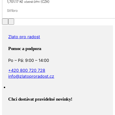
1,701.17
Kč
(
CZK
)
včetně DPH
Stříbro
Zlato pro radost
Pomoc a podpora
Po – Pá: 9:00 – 14:00
+420 800 720 728
info@zlatoproradost.cz
Chci dostávat pravidelné novinky!​