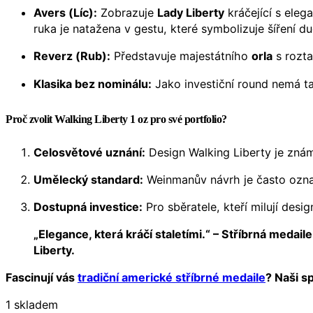
Avers (Líc):
Zobrazuje
Lady Liberty
kráčející s eleg
ruka je natažena v gestu, které symbolizuje šíření 
Reverz (Rub):
Představuje majestátního
orla
s rozta
Klasika bez nominálu:
Jako investiční round nemá ta
Proč zvolit Walking Liberty 1 oz pro své portfolio?
Celosvětové uznání:
Design Walking Liberty je známý
Umělecký standard:
Weinmanův návrh je často označo
Dostupná investice:
Pro sběratele, kteří milují desig
„Elegance, která kráčí staletími.“ – Stříbrná meda
Liberty.
Fascinují vás
tradiční americké stříbrné medaile
? Naši s
1 skladem