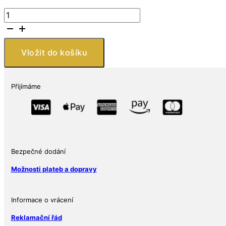
Stříbrná
medaile
Walking
Liberty
Vložit do košíku
1
oz
USA
Přijímáme
Ag
999
Adolpha
A.
Weinman
design
Bezpečné dodání
množství
Možnosti plateb a dopravy
Informace o vrácení
Reklamační řád