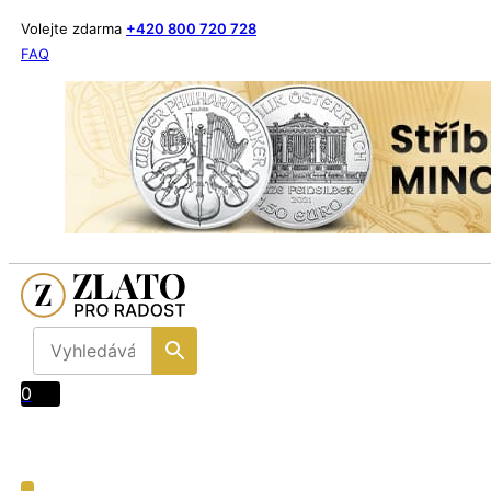
Volejte zdarma
+420 800 720 728
FAQ
0