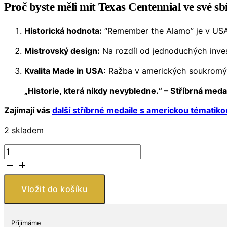
Proč byste měli mít Texas Centennial ve své sb
Historická hodnota:
“Remember the Alamo” je v USA j
Mistrovský design:
Na rozdíl od jednoduchých invest
Kvalita Made in USA:
Ražba v amerických soukromých
„Historie, která nikdy nevybledne.“ – Stříbrná med
Zajímají vás
další stříbrné medaile s americkou tématiko
2 skladem
Stříbrná
medaile
Texas
Centennial
Vložit do košíku
1
oz
Remember
Přijímáme