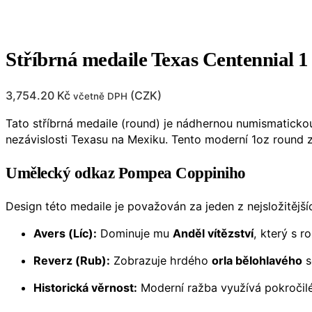
Stříbrná medaile Texas Centennial
3,754.20
Kč
(
CZK
)
včetně DPH
Tato stříbrná medaile (round) je nádhernou numismaticko
nezávislosti Texasu na Mexiku. Tento moderní 1oz round 
Umělecký odkaz Pompea Coppiniho
Design této medaile je považován za jeden z nejsložitějš
Avers (Líc):
Dominuje mu
Anděl vítězství
, který s r
Reverz (Rub):
Zobrazuje hrdého
orla bělohlavého
s
Historická věrnost:
Moderní ražba využívá pokročilé 