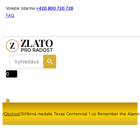
Volejte zdarma
+420 800 720 728
FAQ
0
/
Obchod
/
Stříbrná medaile Texas Centennial 1 oz Remember the Alam