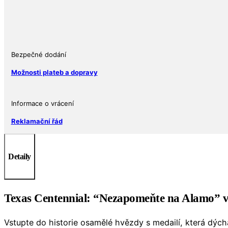
the
Alamo
USA
Ag
999
Bezpečné dodání
množství
Možnosti plateb a dopravy
Informace o vrácení
Reklamační řád
Detaily
Texas Centennial: “Nezapomeňte na Alamo” v 
Vstupte do historie osamělé hvězdy s medailí, která dýc