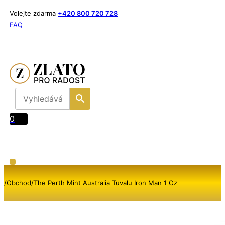
Volejte zdarma
+420 800 720 728
FAQ
0
/
Obchod
/
The Perth Mint Australia Tuvalu Iron Man 1 Oz