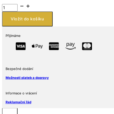
The
Perth
Mint
Vložit do košíku
Australia
Tuvalu
Iron
Přijímáme
Man
1
Oz
množství
Bezpečné dodání
Možnosti plateb a dopravy
Informace o vrácení
Reklamační řád