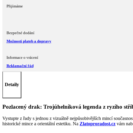
Přijímáme
Bezpečné dodání
Možnosti plateb a dopravy
Informace o vrácení
Reklamační řád
Detaily
Pozlacený drak: Trojúhelníková legenda z ryzího stří
Vystupte z řady s jednou z vizuálně nejpůsobivějších mincí současnos
historické mince a orientální estetiku. Na
Zlatoproradost.cz
vám nabíz