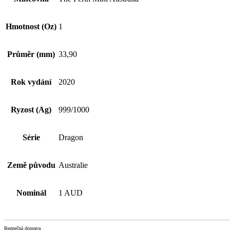
Hmotnost (Oz)
1
Průměr (mm)
33,90
Rok vydání
2020
Ryzost (Ag)
999/1000
Série
Dragon
Země původu
Australie
Nominál
1 AUD
Bezpečná doprava