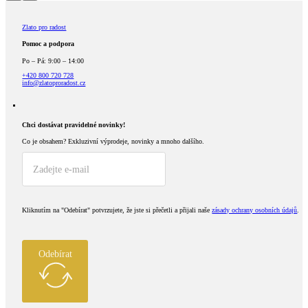
Zlato pro radost
Pomoc a podpora
Po – Pá: 9:00 – 14:00
+420 800 720 728
info@zlatoproradost.cz
Chci dostávat pravidelné novinky!​
Co je obsahem?
Exkluzivní výprodeje, novinky a mnoho dalšího.
Kliknutím na "Odebírat" potvrzujete, že jste si přečetli a přijali naše
zásady ochrany osobních údajů
.
Odebírat