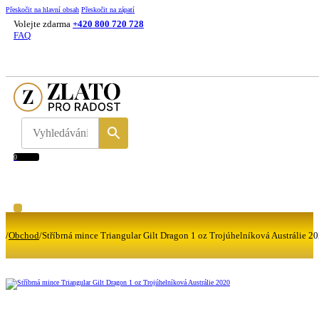
Přeskočit na hlavní obsah
Přeskočit na zápatí
Volejte zdarma
+420 800 720 728
FAQ
0
/
Obchod
/
Stříbrná mince Triangular Gilt Dragon 1 oz Trojúhelníková Austrálie 2