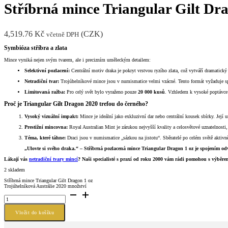
Stříbrná mince Triangular Gilt Dra
4,519.76
Kč
(
CZK
)
včetně DPH
Symbióza stříbra a zlata
Mince vyniká nejen svým tvarem, ale i precizním uměleckým detailem:
Selektivní pozlacení:
Centrální motiv draka je pokryt vrstvou ryzího zlata, což vytváří dramatický
Netradiční tvar:
Trojúhelníkové mince jsou v numismatice velmi vzácné. Tento formát vyžaduje spec
Limitovaná ražba:
Pro celý svět bylo vyraženo pouze
20 000 kusů
. Vzhledem k vysoké poptávce 
Proč je Triangular Gilt Dragon 2020 trefou do černého?
Vysoký vizuální impakt:
Mince je ideální jako exkluzivní dar nebo centrální kousek sbírky. Její 
Prestižní mincovna:
Royal Australian Mint je zárukou nejvyšší kvality a celosvětové uznatelnosti
Téma, které táhne:
Draci jsou v numismatice „sázkou na jistotu“. Sběratelé po celém světě aktivně 
„Ulovte si svého draka.“ – Stříbrná pozlacená mince Triangular Dragon 1 oz je spojením o
Lákají vás
netradiční tvary mincí
? Naši specialisté s praxí od roku 2000 vám rádi pomohou s výběrem
2 skladem
Stříbrná mince Triangular Gilt Dragon 1 oz
Trojúhelníková Austrálie 2020 množství
Vložit do košíku