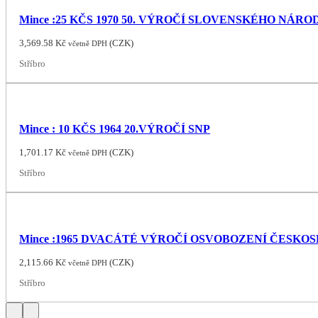
Mince :25 KČS 1970 50. VÝROČÍ SLOVENSKÉHO NÁR
3,569.58
Kč
(
CZK
)
včetně DPH
Stříbro
Mince : 10 KČS 1964 20.VÝROČÍ SNP
1,701.17
Kč
(
CZK
)
včetně DPH
Stříbro
Mince :1965 DVACÁTÉ VÝROČÍ OSVOBOZENÍ ČESK
2,115.66
Kč
(
CZK
)
včetně DPH
Stříbro