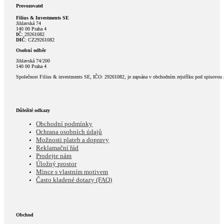
Provozovatel
Filius & Investments SE
Jihlavská 74
140 00 Praha 4
IČ
: 29261082
DIČ
: CZ29261082
Osobní odběr
Jihlavská 74/200
140 00 Praha 4
Společnost Filius & investments SE, IČO: 29261082, je zapsána v obchodním rejstříku pod spisovou
Důležité odkazy
Obchodní podmínky
Ochrana osobních údajů
Možnosti plateb a dopravy
Reklamační řád
Prodejte nám
Úložný prostor
Mince s vlastním motivem
Často kladené dotazy (FAQ)
Obchod