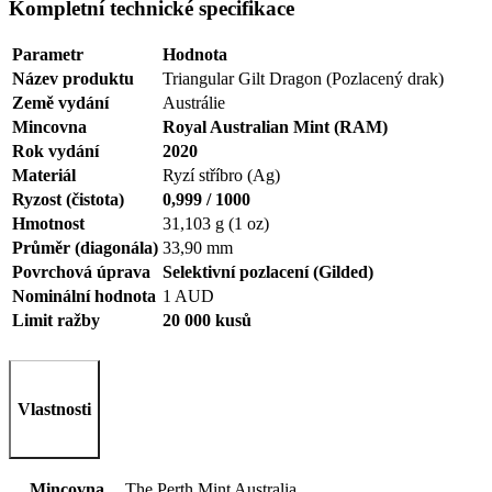
Kompletní technické specifikace
Parametr
Hodnota
Název produktu
Triangular Gilt Dragon (Pozlacený drak)
Země vydání
Austrálie
Mincovna
Royal Australian Mint (RAM)
Rok vydání
2020
Materiál
Ryzí stříbro (Ag)
Ryzost (čistota)
0,999 / 1000
Hmotnost
31,103 g (1 oz)
Průměr (diagonála)
33,90 mm
Povrchová úprava
Selektivní pozlacení (Gilded)
Nominální hodnota
1 AUD
Limit ražby
20 000 kusů
Vlastnosti
Mincovna
The Perth Mint Australia