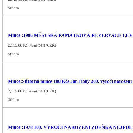
Stříbro
Mince :1986 MĚSTSKÁ PAMÁTKOVÁ REZERVACE LE
2,115.66
Kč
(
CZK
)
včetně DPH
Stříbro
Mince:Stříbrná mince 100 Kčs Ján Hollý 200. výročí narození
2,115.66
Kč
(
CZK
)
včetně DPH
Stříbro
Mince :1978 100. VÝROČÍ NAROZENÍ ZDEŇKA NEJED