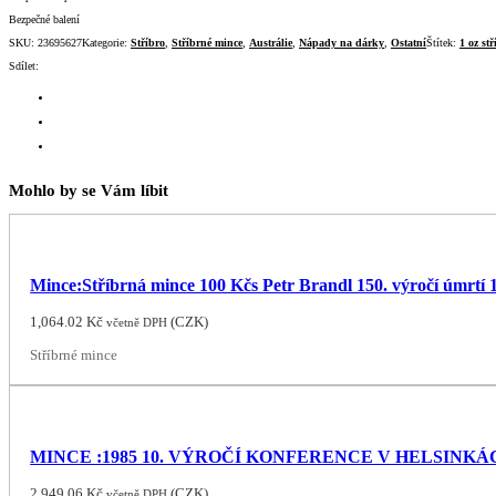
Bezpečné balení
SKU:
23695627
Kategorie:
Stříbro
,
Stříbrné mince
,
Austrálie
,
Nápady na dárky
,
Ostatní
Štítek:
1 oz stř
Sdílet:
Mohlo by se Vám líbit
Mince:Stříbrná mince 100 Kčs Petr Brandl 150. výročí úmrtí 
1,064.02
Kč
(
CZK
)
včetně DPH
Stříbrné mince
MINCE :1985 10. VÝROČÍ KONFERENCE V HELSINKÁ
2,949.06
Kč
(
CZK
)
včetně DPH