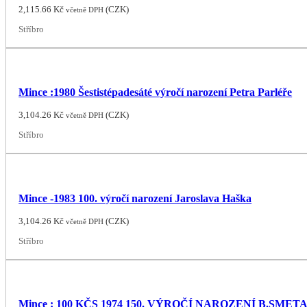
2,115.66
Kč
(
CZK
)
včetně DPH
Stříbro
Mince :1980 Šestistépadesáté výročí narození Petra Parléře
3,104.26
Kč
(
CZK
)
včetně DPH
Stříbro
Mince -1983 100. výročí narození Jaroslava Haška
3,104.26
Kč
(
CZK
)
včetně DPH
Stříbro
Mince : 100 KČS 1974 150. VÝROČÍ NAROZENÍ B.SMET