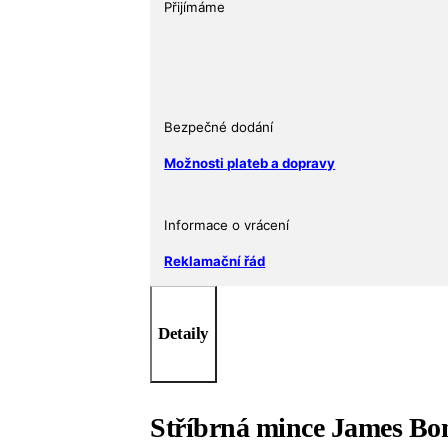
Bond
Přijímáme
Film:
Rusko
s
láskou
1/2
Bezpečné dodání
oz
Možnosti plateb a dopravy
množství
Informace o vrácení
Reklamační řád
Detaily
Stříbrná mince James Bon