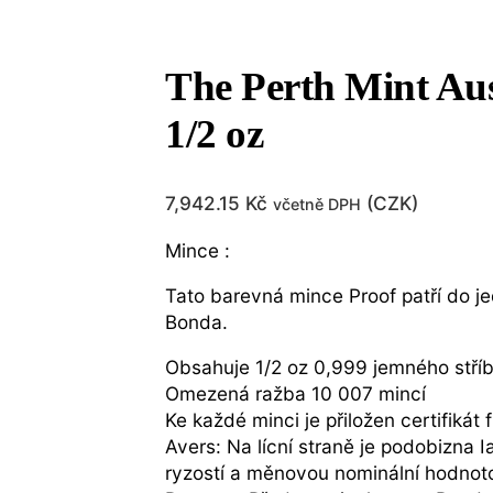
The Perth Mint Aus
1/2 oz
7,942.15
Kč
(
CZK
)
včetně DPH
Mince :
Tato barevná mince Proof patří do je
Bonda.
Obsahuje 1/2 oz 0,999 jemného stříb
Omezená ražba 10 007 mincí
Ke každé minci je přiložen certifikát
Avers: Na lícní straně je podobizna 
ryzostí a měnovou nominální hodnot