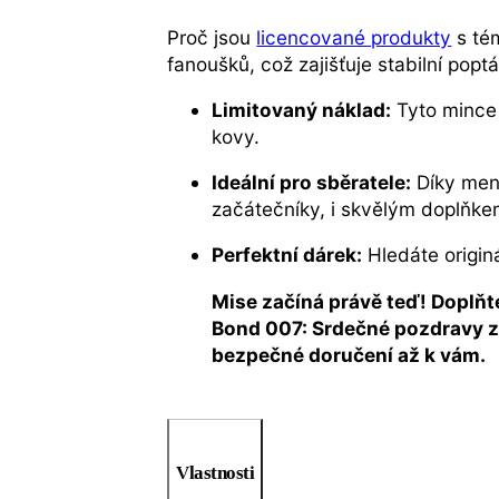
Proč jsou
licencované produkty
s té
fanoušků, což zajišťuje stabilní pop
Limitovaný náklad:
Tyto mince 
kovy.
Ideální pro sběratele:
Díky menš
začátečníky, i skvělým doplňk
Perfektní dárek:
Hledáte origin
Mise začíná právě teď! Doplňt
Bond 007: Srdečné pozdravy z 
bezpečné doručení až k vám.
Vlastnosti