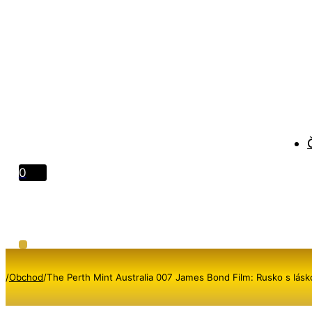
0
/
Obchod
/
The Perth Mint Australia 007 James Bond Film: Rusko s lásk