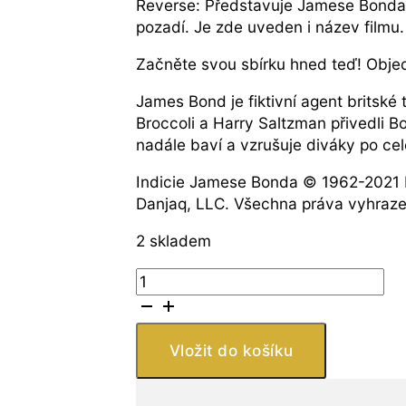
Reverse: Představuje Jamese Bonda s
pozadí. Je zde uveden i název filmu.
Začněte svou sbírku hned teď! Objed
James Bond je fiktivní agent britské 
Broccoli a Harry Saltzman přivedli B
nadále baví a vzrušuje diváky po cel
Indicie Jamese Bonda © 1962-2021 
Danjaq, LLC. Všechna práva vyhraz
2 skladem
The
Perth
Mint
Australia
Vložit do košíku
007
James