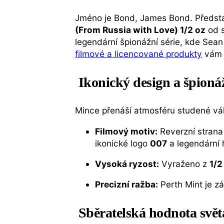
Jméno je Bond, James Bond. Předst
(From Russia with Love) 1/2 oz
od 
legendární špionážní série, kde Sean
filmové a licencované produkty
vám n
Ikonický design a špioná
Mince přenáší atmosféru studené vál
Filmový motiv:
Reverzní strana
ikonické logo
007
a legendární h
Vysoká ryzost:
Vyraženo z
1/2
Precizní ražba:
Perth Mint je zá
Sběratelská hodnota svět