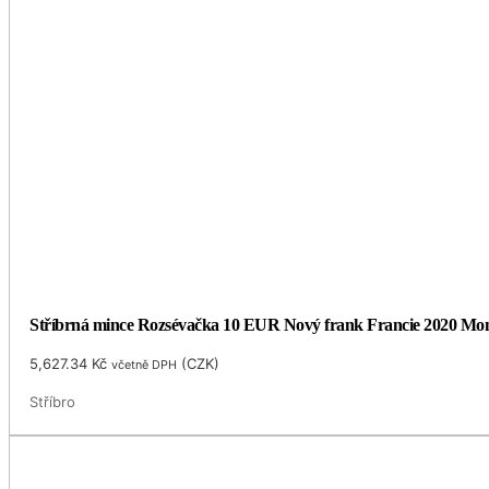
Stříbrná mince Rozsévačka 10 EUR Nový frank Francie 2020 Monn
5,627.34
Kč
(
CZK
)
včetně DPH
Stříbro