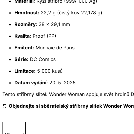
Materiál:
Ryzí stříbro (999/1000 Ag)
Hmotnost:
22,2 g (čistý kov 22,178 g)
Rozměry:
38 × 29,1 mm
Kvalita:
Proof (PP)
Emitent:
Monnaie de Paris
Série:
DC Comics
Limitace:
5 000 kusů
Datum vydání:
20. 5. 2025
Tento stříbrný slitek Wonder Woman spojuje svět hrdinů D
🛒
Objednejte si sběratelský stříbrný slitek Wonder Wom