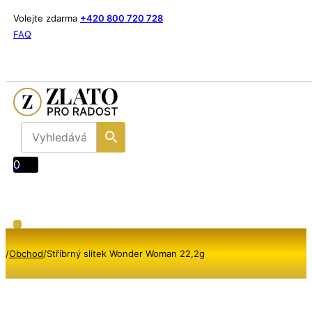
Volejte zdarma
+420 800 720 728
FAQ
0
/
Obchod
/
Stříbrný slitek Wonder Woman 22,2g