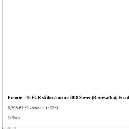
Francie – 10 EUR stříbrná mince 2018 Sower (Rozsévačka): Ecu de
6,706.67
Kč
(
CZK
)
včetně DPH
Stříbro