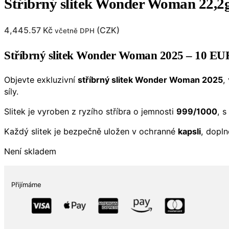
Stříbrný slitek Wonder Woman 22,2
4,445.57
Kč
(
CZK
)
včetně DPH
Stříbrný slitek Wonder Woman 2025 – 10 EUR
Objevte exkluzivní
stříbrný slitek Wonder Woman 2025
,
síly.
Slitek je vyroben z ryzího stříbra o jemnosti
999/1000
, 
Každý slitek je bezpečně uložen v ochranné
kapsli
, dopl
Není skladem
Přijímáme