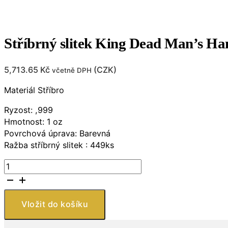
Stříbrný slitek King Dead Man’s Ha
5,713.65
Kč
(
CZK
)
včetně DPH
Materiál Stříbro
Ryzost: ,999
Hmotnost: 1 oz
Povrchová úprava: Barevná
Ražba stříbrný slitek : 449ks
Stříbrný
slitek
King
Dead
Vložit do košíku
Man's
Hand