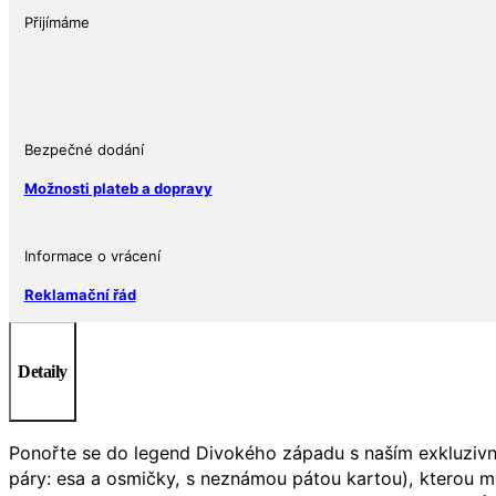
2025
Přijímáme
1
oz
množství
Bezpečné dodání
Možnosti plateb a dopravy
Informace o vrácení
Reklamační řád
Detaily
Ponořte se do legend Divokého západu s naším exkluziv
páry: esa a osmičky, s neznámou pátou kartou), kterou mě