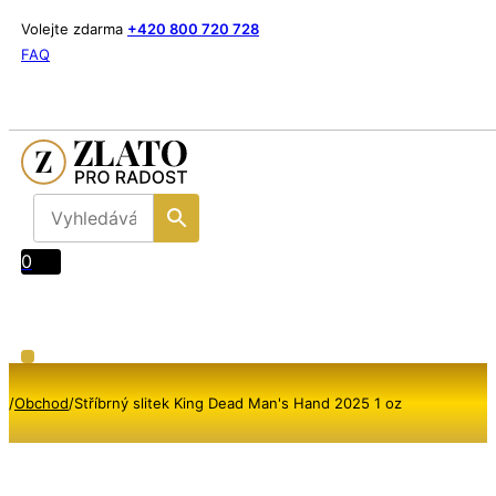
Volejte zdarma
+420 800 720 728
FAQ
0
/
Obchod
/
Stříbrný slitek King Dead Man's Hand 2025 1 oz