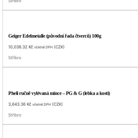
Stříbro
Geiger Edelmetalle (původní řada čtverců) 100g
10,038.32
Kč
(
CZK
)
včetně DPH
Stříbro
Pheli ručně vylévaná mince – PG & G (lebka a kosti)
3,643.36
Kč
(
CZK
)
včetně DPH
Stříbro